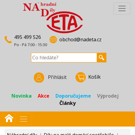
495 499 526
obchod@nadeta.cz
Po - Pá 7:00 - 15:30
Košík
Přihlásit
Novinka
Akce
Doporučujeme
Výprodej
Články
Náhradní díly
/
Díly na malé domácí spotřebiče
/