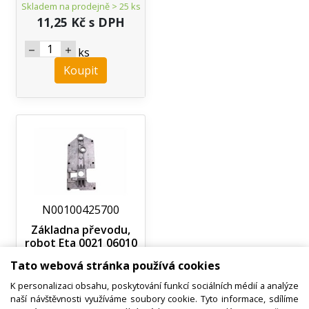
Skladem na prodejně > 25 ks
11,25 Kč s DPH
ks
Koupit
N00100425700
Základna převodu,
robot Eta 0021 06010
Tato webová stránka používá cookies
není skladem
K personalizaci obsahu, poskytování funkcí sociálních médií a analýze
! Termín na dotaz !
naší návštěvnosti využíváme soubory cookie. Tyto informace, sdílíme