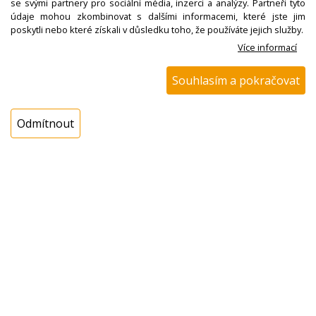
60,00 Kč s DPH
se svými partnery pro sociální média, inzerci a analýzy. Partneři tyto
údaje mohou zkombinovat s dalšími informacemi, které jste jim
poskytli nebo které získali v důsledku toho, že používáte jejich služby.
ks
Více informací
Koupit
Souhlasím a pokračovat
Odmítnout
N00100425800
Pouzdro samomazné
trubkové d=10/14,
l=16, robot Eta 0021
06020
Nedostupné