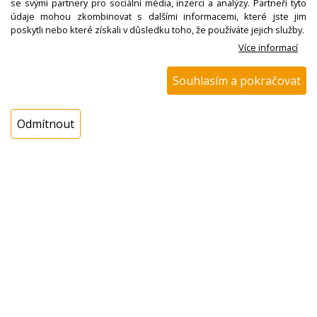
se svými partnery pro sociální média, inzerci a analýzy. Partneři tyto
údaje mohou zkombinovat s dalšími informacemi, které jste jim
poskytli nebo které získali v důsledku toho, že používáte jejich služby.
Nedostupné
Více informací
Souhlasím a pokračovat
Odmítnout
N00100425700
Základna převodu,
robot Eta 0021 06010
není skladem
! Termín na dotaz !
60,00 Kč s DPH
ks