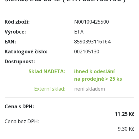
Kód zboží:
N00100425500
Výrobce:
ETA
EAN:
8590393116164
Katalogové číslo:
002105130
Dostupnost:
Sklad NADETA:
ihned k odeslání
na prodejně > 25 ks
Externí sklad:
není skladem
Cena s DPH:
11,25 Kč
Cena bez DPH:
9,30 Kč