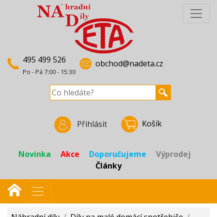
495 499 526
obchod@nadeta.cz
Po - Pá 7:00 - 15:30
Košík
Přihlásit
Novinka
Akce
Doporučujeme
Výprodej
Články
Náhradní díly
/
Díly na malé domácí spotřebiče
/