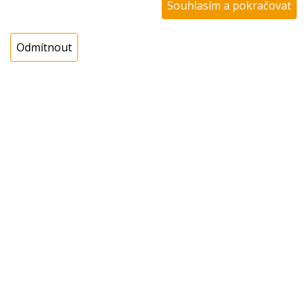
Souhlasím a pokračovat
Gorenje / Mora
Grundig
Odmítnout
Hisense
Hisense / Gorenje
Homa
Ikea
Indesit
LG
Liebherr
Lord
Meiling
Midea
Mora