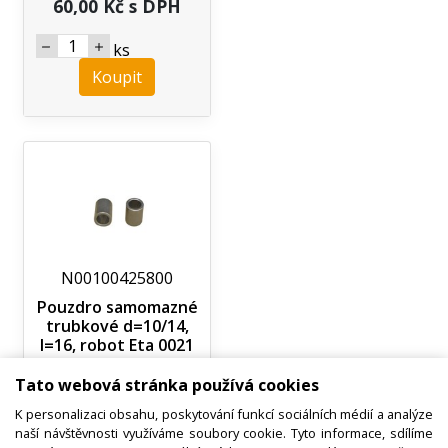
60,00 Kč s DPH
ks
Koupit
N00100425800
Pouzdro samomazné
trubkové d=10/14,
l=16, robot Eta 0021
06020
Tato webová stránka používá cookies
K personalizaci obsahu, poskytování funkcí sociálních médií a analýze
Nedostupné
naší návštěvnosti využíváme soubory cookie. Tyto informace, sdílíme