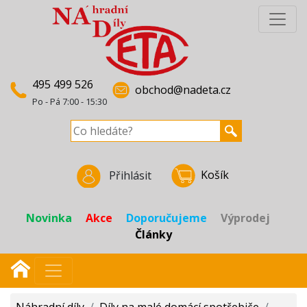
495 499 526
obchod@nadeta.cz
Po - Pá 7:00 - 15:30
Košík
Přihlásit
Novinka
Akce
Doporučujeme
Výprodej
Články
Náhradní díly
/
Díly na malé domácí spotřebiče
/