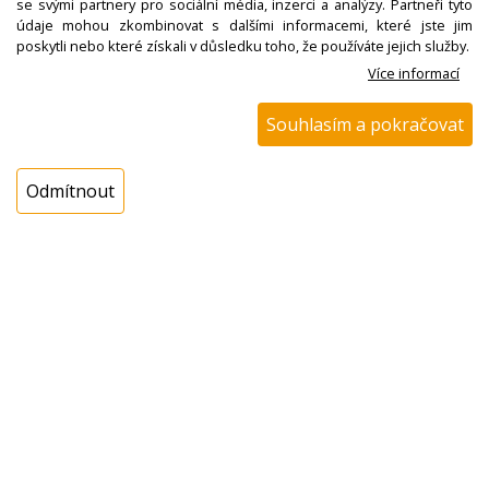
se svými partnery pro sociální média, inzerci a analýzy. Partneři tyto
údaje mohou zkombinovat s dalšími informacemi, které jste jim
poskytli nebo které získali v důsledku toho, že používáte jejich služby.
Více informací
Souhlasím a pokračovat
N00100426200
Odmítnout
Kolo ozubené hřídel
d=9mm, robot Eta
0021 07000
není skladem
! Termín na dotaz !
50,00 Kč s DPH
ks
Koupit