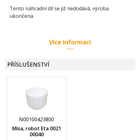
Tento náhradní díl se již nedodává, výroba
ukončena.
Noha 002100170 je náhradní díl na kuchyňský
robot Eta 0021. Ke kuchyňským strojkům Eta 0021
Více informací
nabízíme široký sortiment dalších náhradních dílů
jako jsou spojky, unašeče, nádoby a jejich víka,
vložky nožové či struhadla.
PŘÍSLUŠENSTVÍ
N00100423800
Mísa, robot Eta 0021
00040