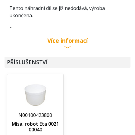
Tento náhradní díl se již nedodává, výroba
ukončena.
Šnek 002136000 je náhradní díl kuchyňského
robota Eta.
Více informací
PŘÍSLUŠENSTVÍ
N00100423800
Mísa, robot Eta 0021
00040