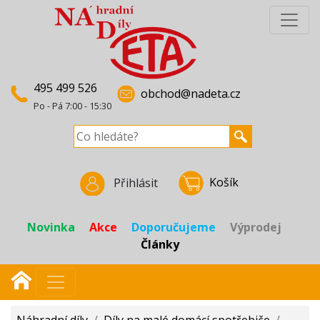
495 499 526
obchod@nadeta.cz
Po - Pá 7:00 - 15:30
Košík
Přihlásit
Novinka
Akce
Doporučujeme
Výprodej
Články
Náhradní díly
/
Díly na malé domácí spotřebiče
/