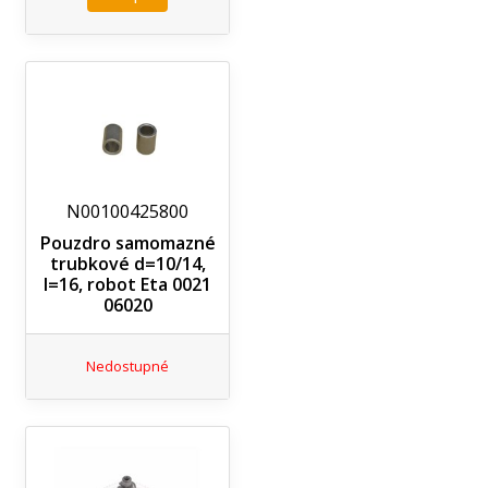
N00100425800
Pouzdro samomazné
trubkové d=10/14,
l=16, robot Eta 0021
06020
Nedostupné