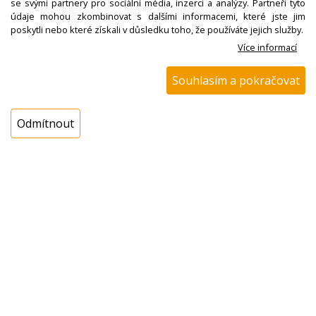
se svými partnery pro sociální média, inzerci a analýzy. Partneři tyto
údaje mohou zkombinovat s dalšími informacemi, které jste jim
N00100426500
poskytli nebo které získali v důsledku toho, že používáte jejich služby.
Kolo metly, robot Eta
Více informací
0021 09000
Souhlasím a pokračovat
Nedostupné
Odmítnout
N00100427000
Metla míchací levá
červená, robot Eta
0021 17000