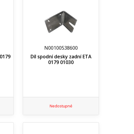
N00100538600
 0179
Díl spodní desky zadní ETA
0179 01030
Nedostupné