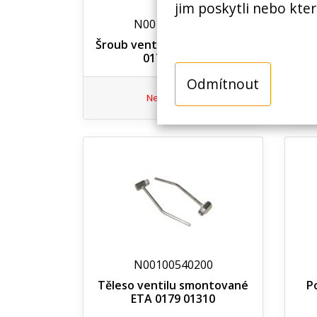
jim poskytli nebo kter
N00100539400
Šroub ventilu seřizovací ETA
Vař
0179 01140
800W
Odmítnout
Nedostupné
N00100540200
Těleso ventilu smontované
P
ETA 0179 01310