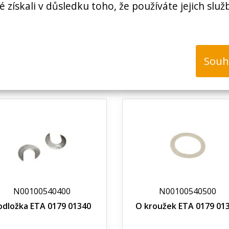
é získali v důsledku toho, že používáte jejich služ
N00100539700
N00100539900
ák kompletní smontovaný
Kroužek těsnící vařá
, kávovar Eta 0179 01220
kávovaru ETA 0179 012
Souh
Nedostupné
Nedostupné
N00100540400
N00100540500
odložka ETA 0179 01340
O kroužek ETA 0179 01