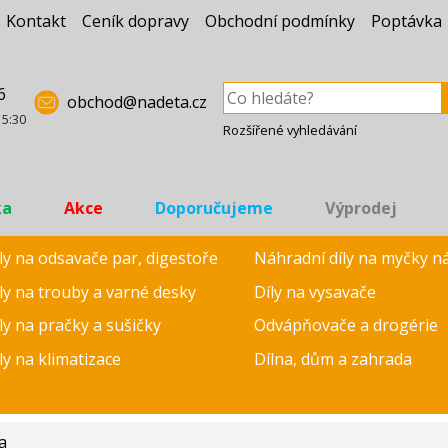
Kontakt
Ceník dopravy
Obchodní podmínky
Poptávka
6
obchod@nadeta.cz
15:30
Rozšířené vyhledávání
ka
Akce
Doporučujeme
Výprodej
ly na odsavače par, digestoře
Náhradní díly na myčky n
ly na trouby a varné desky
Díly na vysavače
ly na pračky a sušičky
Odvápňovače a drogérie
ly na klimatizace
Dílna, dům a zahrada
a