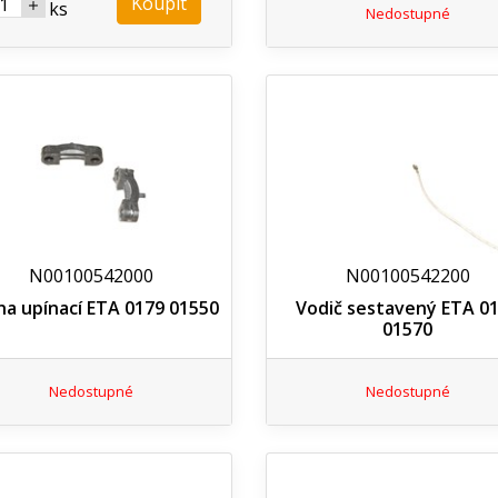
Koupit
ks
Nedostupné
N00100542000
N00100542200
a upínací ETA 0179 01550
Vodič sestavený ETA 0
01570
Nedostupné
Nedostupné