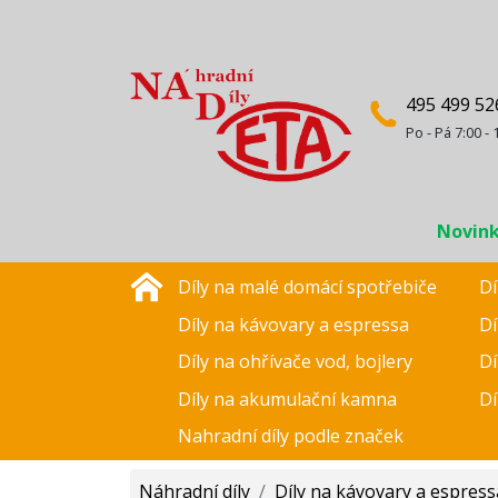
495 499 52
Po - Pá 7:00 - 
Novin
Díly na malé domácí spotřebiče
Dí
Díly na kávovary a espressa
Dí
Díly na ohřívače vod, bojlery
Dí
Díly na akumulační kamna
Dí
Nahradní díly podle značek
Náhradní díly
/
Díly na kávovary a espress