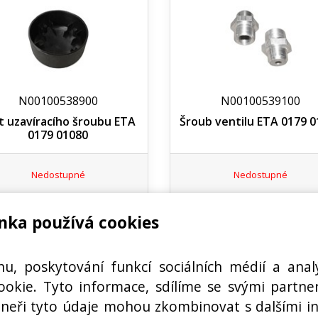
N00100538900
N00100539100
t uzavíracího šroubu ETA
Šroub ventilu ETA 0179 0
0179 01080
Nedostupné
Nedostupné
nka používá cookies
hu, poskytování funkcí sociálních médií a anal
okie. Tyto informace, sdílíme se svými partner
rtneři tyto údaje mohou zkombinovat s dalšími i