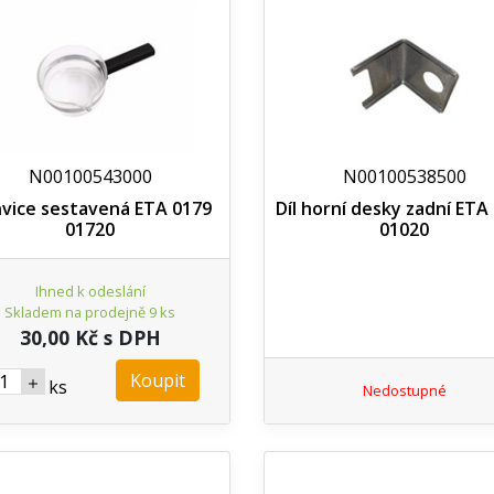
N00100543000
N00100538500
vice sestavená ETA 0179
Díl horní desky zadní ETA
01720
01020
Ihned k odeslání
Skladem na prodejně 9 ks
30,00 Kč s DPH
Koupit
ks
Nedostupné