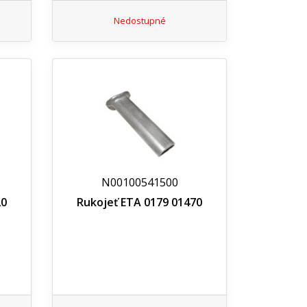
Nedostupné
N00100541500
20
Rukojeť ETA 0179 01470