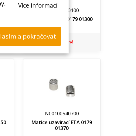
by.
Více informací
N00100540100
k
O kroužek ETA 0179 01300
50
lasím a pokračovat
Nedostupné
N00100540700
350
Matice uzavírací ETA 0179
01370