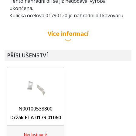
Tento náhradní díl se již nedodává, výroba
ukončena.
Kulička ocelová 01790120 je náhradní díl kávovaru
Eta 0179.
Více informací
PŘÍSLUŠENSTVÍ
N00100538800
Držák ETA 0179 01060
Nedostupné