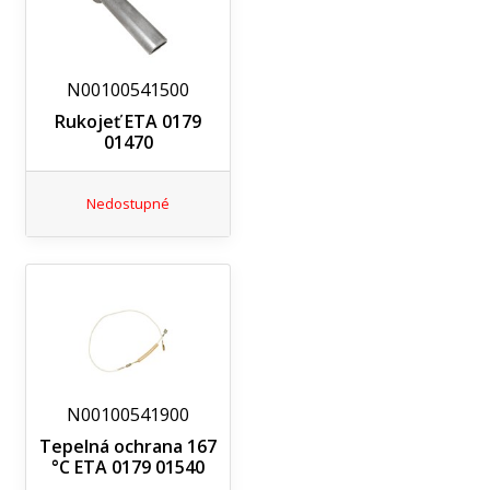
N00100541500
Rukojeť ETA 0179
01470
Nedostupné
N00100541900
Tepelná ochrana 167
°C ETA 0179 01540