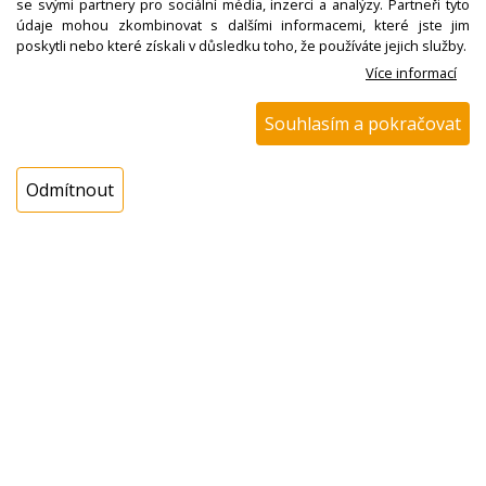
se svými partnery pro sociální média, inzerci a analýzy. Partneři tyto
údaje mohou zkombinovat s dalšími informacemi, které jste jim
poskytli nebo které získali v důsledku toho, že používáte jejich služby.
Více informací
N00100538600
Souhlasím a pokračovat
Díl spodní desky zadní
ETA 0179 01030
Odmítnout
Nedostupné
N00100538700
Patka ETA 0179 01040