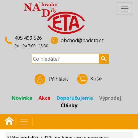
495 499 526
obchod@nadeta.cz
Po - Pá 7:00 - 15:30
Košík
Přihlásit
Novinka
Akce
Doporučujeme
Výprodej
Články
Náhradní díly
/
Díly na kávovary a espressa