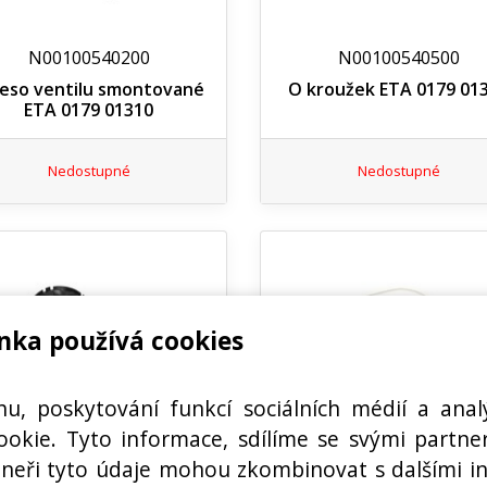
N00100540200
N00100540500
leso ventilu smontované
O kroužek ETA 0179 01
ETA 0179 01310
Nedostupné
Nedostupné
nka používá cookies
hu, poskytování funkcí sociálních médií a anal
N00100541400
N00100541900
okie. Tyto informace, sdílíme se svými partner
t, víčko, kávovar Eta 0179
Tepelná ochrana 167 °C
rtneři tyto údaje mohou zkombinovat s dalšími i
01460
0179 01540