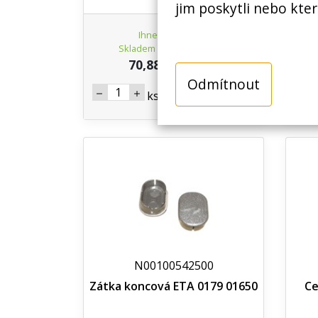
jim poskytli nebo kter
Ihned k odeslání
Skladem na prodejně 5 ks
70,88 Kč s DPH
Odmítnout
Koupit
ks
N00100542500
Zátka koncová ETA 0179 01650
Ce