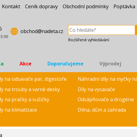
Kontakt
Ceník dopravy
Obchodní podmínky
Poptávka
6
obchod@nadeta.cz
15:30
Rozšířené vyhledávání
ka
Akce
Doporučujeme
Výprodej
ly na odsavače par, digestoře
Náhradní díly na myčky n
ly na trouby a varné desky
Díly na vysavače
ly na pračky a sušičky
Odvápňovače a drogérie
ly na klimatizace
Dílna, dům a zahrada
a