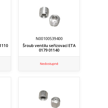
N00100539400
1110
Šroub ventilu seřizovací ETA
0179 01140
Nedostupné