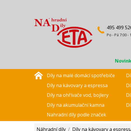
495 499 52
Po - Pá 7:00 - 
Novin
Díly na malé domácí spotřebiče
Dí
Díly na kávovary a espressa
Dí
Díly na ohřívače vod, bojlery
Dí
Díly na akumulační kamna
Dí
Nahradní díly podle značek
Náhradní díly
/
Díly na kávovary a espress