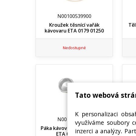
N00100539900
Kroužek těsnící vařák
Tě
kávovaru ETA 0179 01250
Nedostupné
Tato webová strá
K personalizaci obsa
N00100541000
využíváme soubory co
Páka kávovaru Mini Espressa
Kry
inzerci a analýzy. Pa
ETA 0179 01410