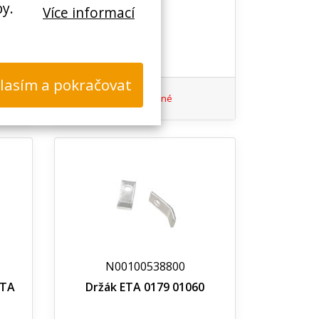
by.
Více informací
lasím a pokračovat
Nedostupné
N00100538800
ETA
Držák ETA 0179 01060