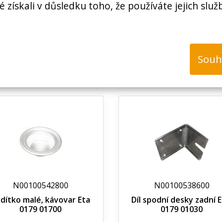
é získali v důsledku toho, že používáte jejich služ
Souh
Nedostupné
Nedostupné
N00100542800
N00100538600
dítko malé, kávovar Eta
Díl spodní desky zadní 
0179 01700
0179 01030