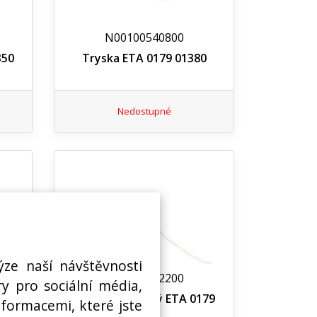
N00100540800
350
Tryska ETA 0179 01380
Nedostupné
ýze naší návštěvnosti
N00100542200
y pro sociální média,
 ETA
Vodič sestavený ETA 0179
nformacemi, které jste
01570