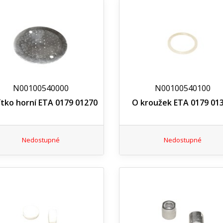
N00100540000
N00100540100
tko horní ETA 0179 01270
O kroužek ETA 0179 01
Nedostupné
Nedostupné