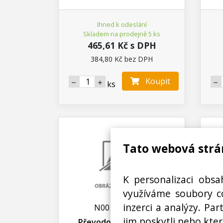
Ihned k odeslání
Skladem na prodejně 5 ks
465,61 Kč s DPH
384,80 Kč bez DPH
Koupit
ks
Tato webová strá
K personalizaci obsa
využíváme soubory co
inzerci a analýzy. Pa
N00100035600
jim poskytli nebo kter
Převodovka kompletní
Řezn