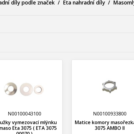
dní díly podle značek
/
Eta nahradní díly
/
Masomlý
N00100043100
N00100933800
užky vymezovací mlýnku
Matice komory masořezk
maso Eta 3075 ( ETA 3075
3075 AMBO II
00070 )