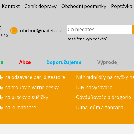
Kontakt
Ceník dopravy
Obchodní podmínky
Poptávka
6
obchod@nadeta.cz
15:30
Rozšířené vyhledávání
ka
Akce
Doporučujeme
Výprodej
ly na odsavače par, digestoře
Náhradní díly na myčky n
ly na trouby a varné desky
Díly na vysavače
ly na pračky a sušičky
Odvápňovače a drogérie
ly na klimatizace
Dílna, dům a zahrada