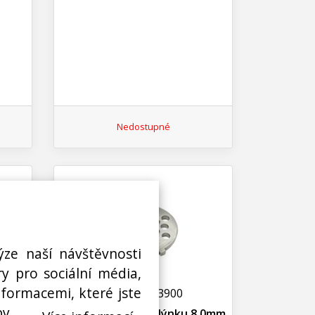
Nedostupné
ýze naší návštěvnosti
y pro sociální média,
nformacemi, které jste
N00100933900
by.
5.0mm
Řezná deska do mlýnku 8.0mm