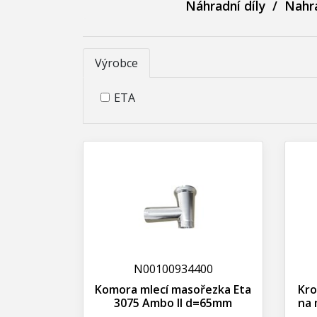
Náhradní díly
/
Nahra
Výrobce
ETA
N00100934400
Komora mlecí masořezka Eta
Kro
3075 Ambo II d=65mm
na 