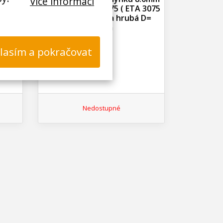
Více informací
 3075
masořezka Eta 3075 ( ETA 3075
D= 66
00020 ) destička hrubá D=
65mm
lasím a pokračovat
Nedostupné