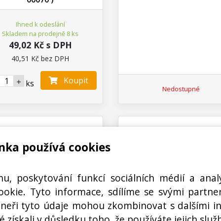
Ihned k odeslání
Skladem na prodejně 8 ks
49,02 Kč s DPH
40,51 Kč bez DPH
Koupit
ks
Nedostupné
nka používá cookies
hu, poskytování funkcí sociálních médií a anal
okie. Tyto informace, sdílíme se svými partner
rtneři tyto údaje mohou zkombinovat s dalšími i
N00100934000
N00100034300
é získali v důsledku toho, že používáte jejich služ
á deska do mlýnku 3.0mm
Řezná deska do mlýnku 