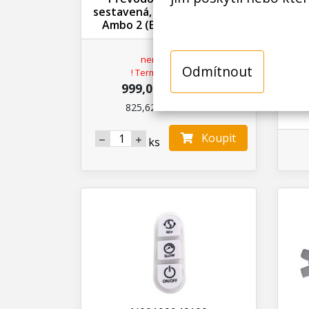
sestavená, masomlýnek ETA
maso
Ambo 2 (ETA 3075 00120)
0
není skladem
Odmítnout
! Termín na dotaz !
999,00 Kč s DPH
825,62 Kč bez DPH
Koupit
ks