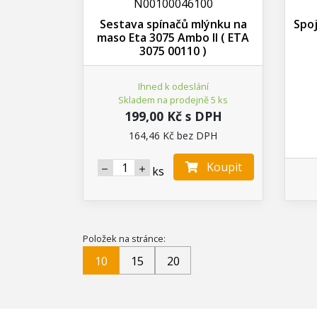
N00100046100
Sestava spínačů mlýnku na
Spo
maso Eta 3075 Ambo II ( ETA
3075 00110 )
Ihned k odeslání
Skladem na prodejně 5 ks
199,00 Kč s DPH
164,46 Kč bez DPH
Koupit
ks
Položek na stránce:
10
15
20