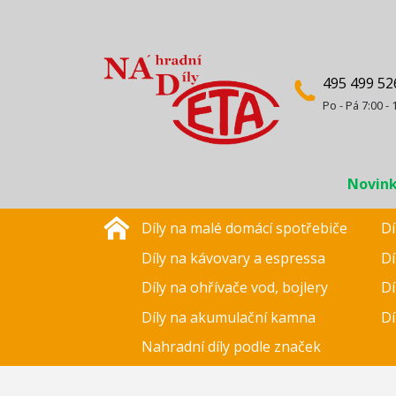
495 499 52
Po - Pá 7:00 - 
Novin
Díly na malé domácí spotřebiče
Dí
Díly na kávovary a espressa
Dí
Díly na ohřívače vod, bojlery
Dí
Díly na akumulační kamna
Dí
Nahradní díly podle značek