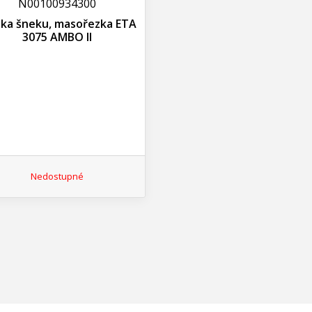
N00100934300
jka šneku, masořezka ETA
3075 AMBO II
Nedostupné