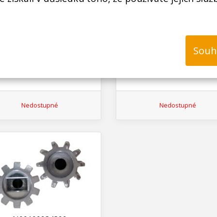
řezka Eta 3075 ( Eta 3075
masořezka Eta 3075 ( ETA
0040 ) Eta3075 Ambo II,
00030 ), destička střední 
destička D= 65mm
/ 72 mm
Souh
Nedostupné
Nedostupné