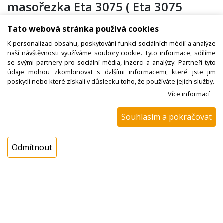
masořezka Eta 3075 ( Eta 3075
00040 ) Eta3075 Ambo II, destička
Tato webová stránka používá cookies
D= 65mm
K personalizaci obsahu, poskytování funkcí sociálních médií a analýze
naší návštěvnosti využíváme soubory cookie. Tyto informace, sdílíme
se svými partnery pro sociální média, inzerci a analýzy. Partneři tyto
Kód zboží:
N00100934000
údaje mohou zkombinovat s dalšími informacemi, které jste jim
poskytli nebo které získali v důsledku toho, že používáte jejich služby.
Výrobce:
ETA
Více informací
EAN:
Souhlasím a pokračovat
Katalogové číslo:
307500040
Dostupnost:
Odmítnout
Sklad NADETA:
NEDOSTUPNÉ
Externí sklad:
NEDOSTUPNÉ