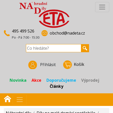
495 499 526
obchod@nadeta.cz
Po - Pá 7:00 - 15:30
Košík
Přihlásit
Novinka
Akce
Doporučujeme
Výprodej
Články
Náhradní díly
/
Díly na malé domácí spotřebiče
/