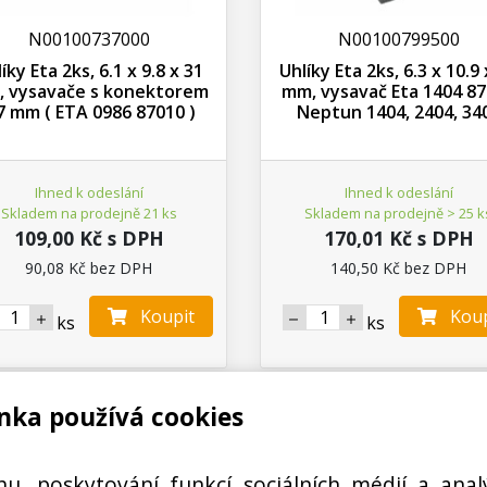
N00100737000
N00100799500
íky Eta 2ks, 6.1 x 9.8 x 31
Uhlíky Eta 2ks, 6.3 x 10.9 
 vysavače s konektorem
mm, vysavač Eta 1404 8
7 mm ( ETA 0986 87010 )
Neptun 1404, 2404, 34
Ihned k odeslání
Ihned k odeslání
Skladem na prodejně 21 ks
Skladem na prodejně > 25 k
109,00 Kč s DPH
170,01 Kč s DPH
90,08 Kč bez DPH
140,50 Kč bez DPH
Koupit
Koup
ks
ks
nka používá cookies
hu, poskytování funkcí sociálních médií a anal