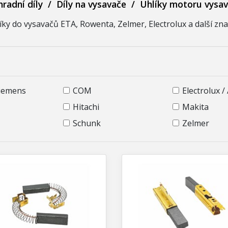
radní díly
/
Díly na vysavače
/
Uhlíky motoru vysa
íky do vysavačů ETA, Rowenta, Zelmer, Electrolux a další zna
Siemens
COM
Electrolux /
Hitachi
Makita
Schunk
Zelmer