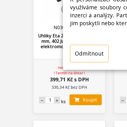
využíváme soubory co
inzerci a analýzy. Pa
jim poskytli nebo kter
N03000032400
Uhliky Eta 2ks, 6.5 x 10 x 26.5
Uhl
mm, 402 Jupiter, uhlíky do
mm,
elektromotorů (ETA 9000)
el
Odmítnout
není skladem
! Termín na dotaz !
399,71 Kč s DPH
330,34 Kč bez DPH
Koupit
ks