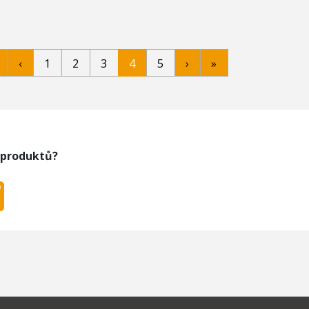
‹
1
2
3
4
5
›
»
 produktů?