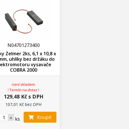
N04701273400
ky Zelmer 2ks, 6,1 x 10,8 x
mm, uhlíky bez držáku do
lektromotoru vysavače
COBRA 2000
není skladem
! Termín na dotaz !
129,48 Kč s DPH
107,01 Kč bez DPH
Koupit
ks