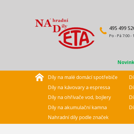
495 499 52
Po - Pá 7:00 - 
Novin
Díly na malé domácí spotřebiče
Dí
Díly na kávovary a espressa
Dí
Díly na ohřívače vod, bojlery
Dí
Díly na akumulační kamna
Dí
Nahradní díly podle značek