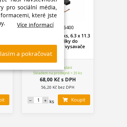
y pro sociální média,
nformacemi, které jste
by.
Více informací
N03000026400
x 21
Uhlíky Rowenta 2ks, 6.3 x 11.3
or
x 25 mm, uhlíky do
elektromotoru vysavače
lasím a pokračovat
Ihned k odeslání
Skladem na prodejně > 25 ks
68,00 Kč s DPH
56,20 Kč bez DPH
it
Koupit
ks