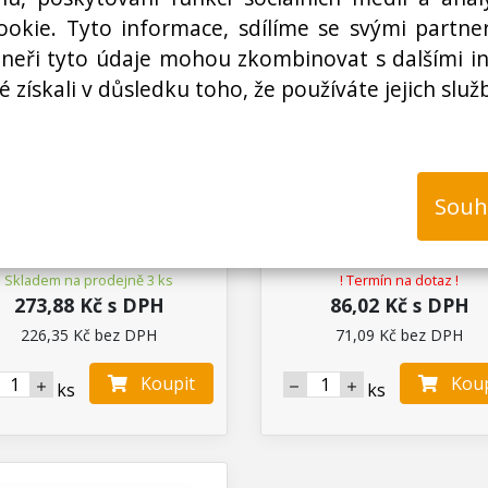
okie. Tyto informace, sdílíme se svými partner
rtneři tyto údaje mohou zkombinovat s dalšími i
é získali v důsledku toho, že používáte jejich služ
N03000031700
N03000082400
íky Eta 2ks, 6.5 x 10 x 26.5
Uhlíky Omega 2ks, 5 x 6 
 T413, 413, 012, uhlíky do
mm, uhlíky elektromot
ektromotorů ( ETA 8000 )
vysavače NDR
Souh
Doprodej
Ihned k odeslání
není skladem
Skladem na prodejně 3 ks
! Termín na dotaz !
273,88 Kč s DPH
86,02 Kč s DPH
226,35 Kč bez DPH
71,09 Kč bez DPH
Koupit
Koup
ks
ks