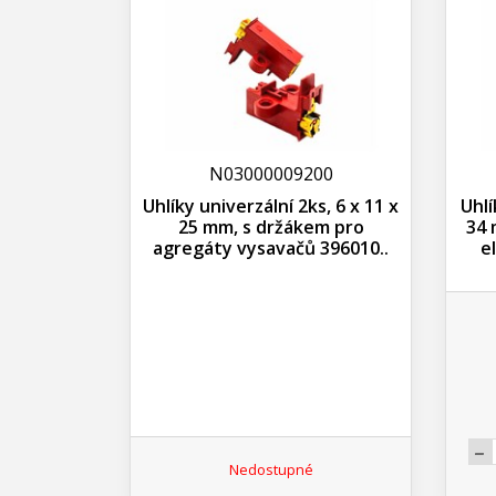
N03000009200
Uhlíky univerzální 2ks, 6 x 11 x
Uhlí
25 mm, s držákem pro
34 
agregáty vysavačů 396010..
e
Nedostupné