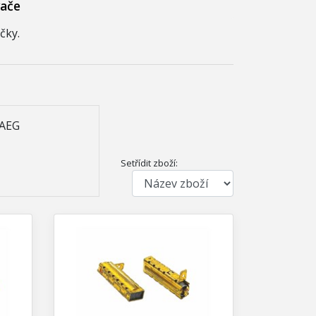
vače
čky.
 AEG
Setřídit zboží: