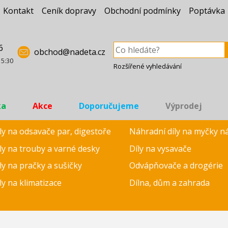
Kontakt
Ceník dopravy
Obchodní podmínky
Poptávka
6
obchod@nadeta.cz
15:30
Rozšířené vyhledávání
ka
Akce
Doporučujeme
Výprodej
ly na odsavače par, digestoře
Náhradní díly na myčky n
ly na trouby a varné desky
Díly na vysavače
ly na pračky a sušičky
Odvápňovače a drogérie
ly na klimatizace
Dílna, dům a zahrada