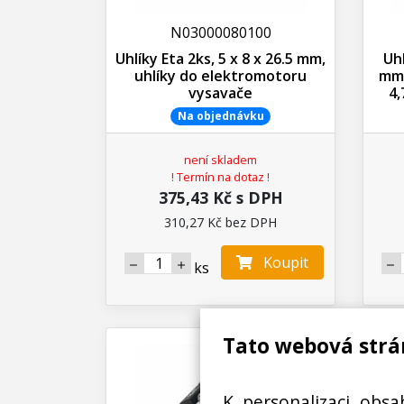
N03000080100
Uhlíky Eta 2ks, 5 x 8 x 26.5 mm,
Uhl
uhlíky do elektromotoru
mm,
vysavače
4,
Na objednávku
není skladem
! Termín na dotaz !
375,43 Kč s DPH
310,27 Kč bez DPH
Koupit
ks
Tato webová strá
K personalizaci obsa