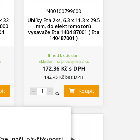
N00100799600
x 32
Uhlíky Eta 2ks, 6.3 x 11.3 x 29.5
7000
mm, do elektromotorů
04
vysavače Eta 1404 87001 ( Eta
140487001 )
Ihned k odeslání
s
Skladem na prodejně 22 ks
172,36 Kč s DPH
142,45 Kč bez DPH
it
Koupit
ks
ýze naší návštěvnosti