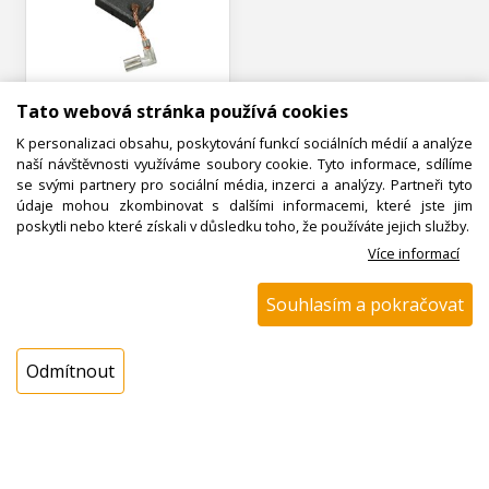
W000120300
Tato webová stránka používá cookies
Uhlík / uhlíky do
K personalizaci obsahu, poskytování funkcí sociálních médií a analýze
motoru 5 x 11 x 15,7
naší návštěvnosti využíváme soubory cookie. Tyto informace, sdílíme
mm
se svými partnery pro sociální média, inzerci a analýzy. Partneři tyto
údaje mohou zkombinovat s dalšími informacemi, které jste jim
poskytli nebo které získali v důsledku toho, že používáte jejich služby.
K odeslání do 48 hodin
Na externím skladě 3 ks
Více informací
196,19 Kč s DPH
162,14 Kč bez DPH
Souhlasím a pokračovat
ks
Odmítnout
Koupit