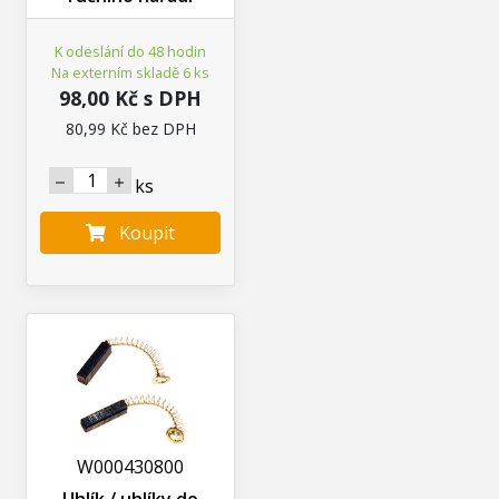
K odeslání do 48 hodin
Na externím skladě 6 ks
98,00 Kč s DPH
80,99 Kč bez DPH
ks
Koupit
W000430800
Uhlík / uhlíky do