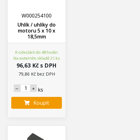
W000254100
Uhlík / uhlíky do
motoru 5 x 10 x
18,5mm
K odeslání do 48 hodin
Na externím skladě 21 ks
96,63 Kč s DPH
79,86 Kč bez DPH
ks
Koupit