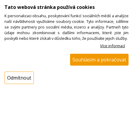
Tato webová stránka používá cookies
K personalizaci obsahu, poskytování funkcí sociálních médií a analýze
naší návštěvnosti využíváme soubory cookie. Tyto informace, sdílíme
se svými partnery pro sociální média, inzerci a analýzy. Partneři tyto
údaje mohou zkombinovat s dalšími informacemi, které jste jim
poskytli nebo které získali v důsledku toho, že používáte jejich služby.
Více informací
NÁHRADNÍ
TRYSKY NA
Souhlasím a pokračovat
PLYNOVÉ
SPORÁKY A
TROUBY
Odmítnout
BEKO,
ELECTROLUX,
MORA