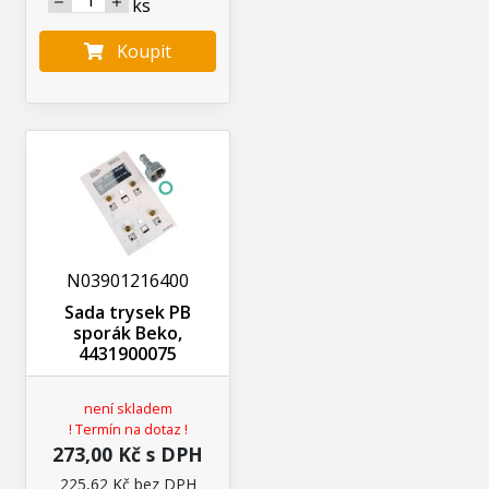
ks
Koupit
N03901216400
Sada trysek PB
sporák Beko,
4431900075
není skladem
! Termín na dotaz !
273,00 Kč s DPH
225,62 Kč bez DPH