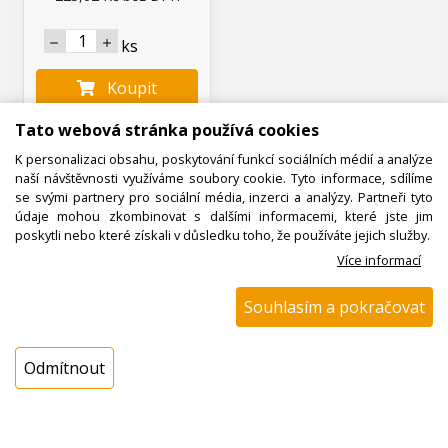
ks
Koupit
Tato webová stránka používá cookies
K personalizaci obsahu, poskytování funkcí sociálních médií a analýze
naší návštěvnosti využíváme soubory cookie. Tyto informace, sdílíme
se svými partnery pro sociální média, inzerci a analýzy. Partneři tyto
údaje mohou zkombinovat s dalšími informacemi, které jste jim
poskytli nebo které získali v důsledku toho, že používáte jejich služby.
Více informací
N00500216200
Souhlasím a pokračovat
Sada trysek plynové
varné desky 237134
HISENSE / GORENJE,
Odmítnout
originál
Doprodej