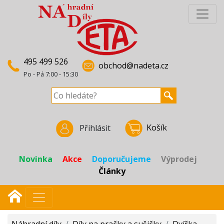
495 499 526
obchod@nadeta.cz
Po - Pá 7:00 - 15:30
Košík
Přihlásit
Novinka
Akce
Doporučujeme
Výprodej
Články
Náhradní díly
/
Díly na pračky a sušičky
/
Dvířka,