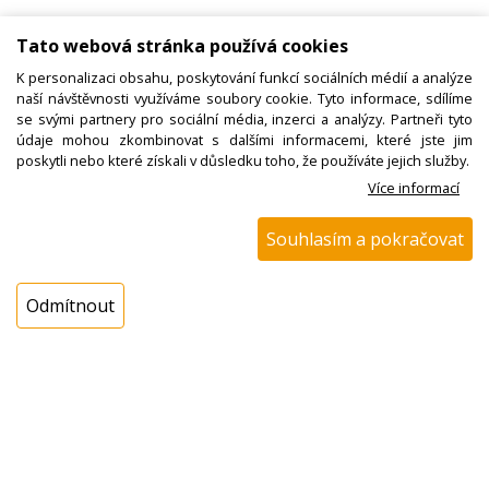
Katalogové číslo:
2805310200
Tato webová stránka používá cookies
Dostupnost:
K personalizaci obsahu, poskytování funkcí sociálních médií a analýze
Sklad NADETA:
není skladem
naší návštěvnosti využíváme soubory cookie. Tyto informace, sdílíme
se svými partnery pro sociální média, inzerci a analýzy. Partneři tyto
k dispozici do 48 hod
údaje mohou zkombinovat s dalšími informacemi, které jste jim
Externí sklad:
k dispozici 1 ks
poskytli nebo které získali v důsledku toho, že používáte jejich služby.
Více informací
Cena s DPH:
Souhlasím a pokračovat
239,00 Kč
Cena bez DPH:
197,52 Kč
Odmítnout
Koupit
ks
Dotaz na zboží