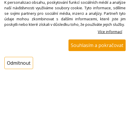
Dostupnost:
K personalizaci obsahu, poskytování funkcí sociálních médií a analýze
naší návštěvnosti využíváme soubory cookie. Tyto informace, sdílíme
Sklad NADETA:
není skladem
se svými partnery pro sociální média, inzerci a analýzy. Partneři tyto
k dispozici do 48 hod
údaje mohou zkombinovat s dalšími informacemi, které jste jim
poskytli nebo které získali v důsledku toho, že používáte jejich služby.
Externí sklad:
k dispozici 1 ks
Více informací
Cena s DPH:
Souhlasím a pokračovat
189,00 Kč
Cena bez DPH:
Odmítnout
156,20 Kč
Koupit
ks
Dotaz na zboží