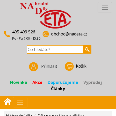
495 499 526
obchod@nadeta.cz
Po - Pá 7:00 - 15:30
Košík
Přihlásit
Novinka
Akce
Doporučujeme
Výprodej
Články
Náhradní díly
/
Díly na pračky a sušičky