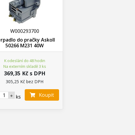
W000293700
rpadlo do pračky Askoll
50266 M231 40W
K odeslání do 48 hodin
Na externím skladě 3 ks
369,35 Kč s DPH
305,25 Kč bez DPH
Koupit
ks