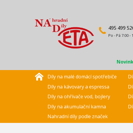
495 499 52
Po - Pá 7:00 - 
Novin
Díly na malé domácí spotřebiče
Dí
Díly na kávovary a espressa
Dí
Díly na ohřívače vod, bojlery
Dí
Díly na akumulační kamna
Dí
Nahradní díly podle značek