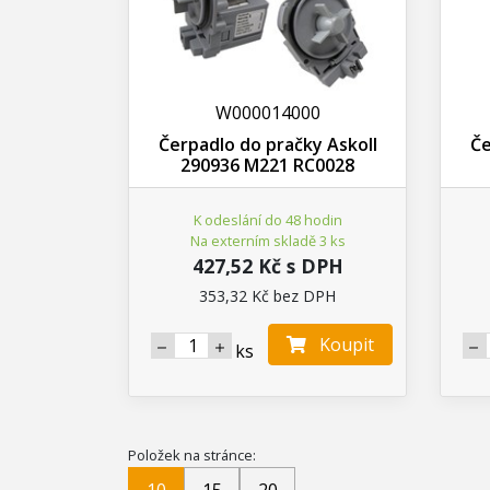
W000014000
Čerpadlo do pračky Askoll
Če
290936 M221 RC0028
K odeslání do 48 hodin
Na externím skladě 3 ks
427,52 Kč s DPH
353,32 Kč bez DPH
Koupit
ks
Položek na stránce: