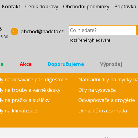
Kontakt
Ceník dopravy
Obchodní podmínky
Poptávka
6
obchod@nadeta.cz
15:30
Rozšířené vyhledávání
ka
Akce
Doporučujeme
Výprodej
ly na odsavače par, digestoře
Náhradní díly na myčky n
ly na trouby a varné desky
Díly na vysavače
ly na pračky a sušičky
Odvápňovače a drogérie
ly na klimatizace
Dílna, dům a zahrada