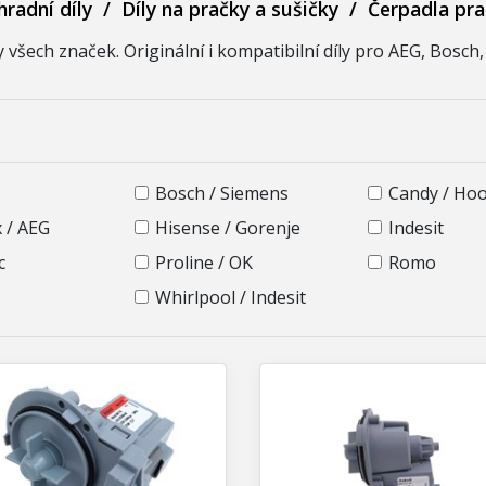
radní díly
/
Díly na pračky a sušičky
/
Čerpadla pr
všech značek. Originální i kompatibilní díly pro AEG, Bosch, 
Bosch / Siemens
Candy / Ho
x / AEG
Hisense / Gorenje
Indesit
c
Proline / OK
Romo
Whirlpool / Indesit