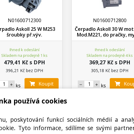
N01600712300
N01600712800
rpadlo Askoll 25 W M253
Čerpadlo Askoll 30 W mo
šroubky př.výv.
Mod.M221, do pračky, m
Ihned k odeslání
Ihned k odeslání
Skladem na prodejně 1 ks
Skladem na prodejně 4 ks
479,41 Kč s DPH
369,27 Kč s DPH
396,21 Kč bez DPH
305,18 Kč bez DPH
Koupit
Koup
ks
ks
nka používá cookies
hu, poskytování funkcí sociálních médií a anal
okie. Tyto informace, sdílíme se svými partner