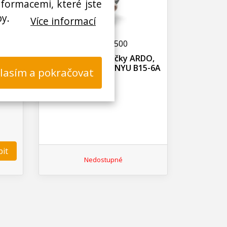
nformacemi, které jste
by.
Více informací
W000005500
3
Čerpadlo do pračky ARDO,
36
ASKOLL M231, HANYU B15-6A
lasím a pokračovat
it
Nedostupné