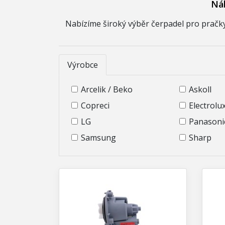
Náh
Nabízíme široký výběr čerpadel pro pračky 
Výrobce
Arcelik / Beko
Askoll
Copreci
Electrolu
LG
Panasoni
Samsung
Sharp