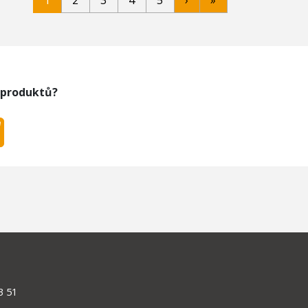
1
2
3
4
5
›
»
 produktů?
3 51