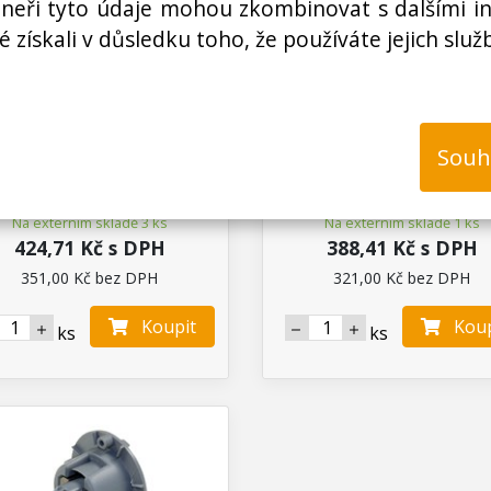
rtneři tyto údaje mohou zkombinovat s dalšími i
é získali v důsledku toho, že používáte jejich služ
W000008000
W000016100
padlo do pračky 00144487
Čerpadlo do pračky 1
sch / Siemens - náhrada
univerzální Plaset 533
Souh
K odeslání do 48 hodin
K odeslání do 48 hodin
Na externím skladě 3 ks
Na externím skladě 1 ks
424,71 Kč s DPH
388,41 Kč s DPH
351,00 Kč bez DPH
321,00 Kč bez DPH
Koupit
Koup
ks
ks