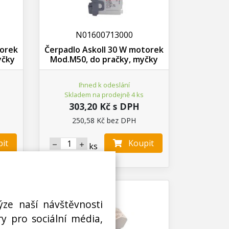
N01600713000
torek
Čerpadlo Askoll 30 W motorek
yčky
Mod.M50, do pračky, myčky
Ihned k odeslání
Skladem na prodejně 4 ks
303,20 Kč s DPH
250,58 Kč bez DPH
it
Koupit
ks
ýze naší návštěvnosti
y pro sociální média,