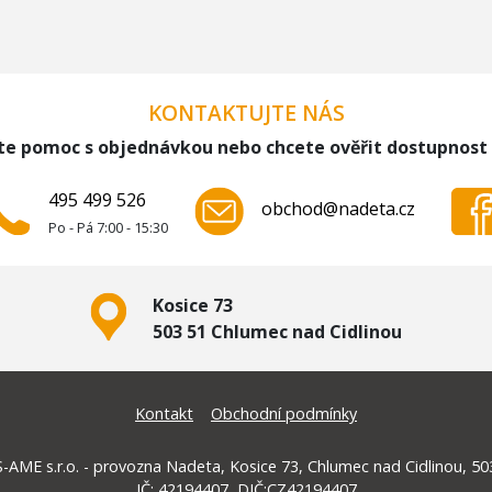
KONTAKTUJTE NÁS
te pomoc s objednávkou nebo chcete ověřit dostupnost
495 499 526
obchod@nadeta.cz
Po - Pá 7:00 - 15:30
Kosice 73
503 51 Chlumec nad Cidlinou
Kontakt
Obchodní podmínky
-AME s.r.o. - provozna Nadeta, Kosice 73, Chlumec nad Cidlinou, 50
IČ: 42194407, DIČ:CZ42194407