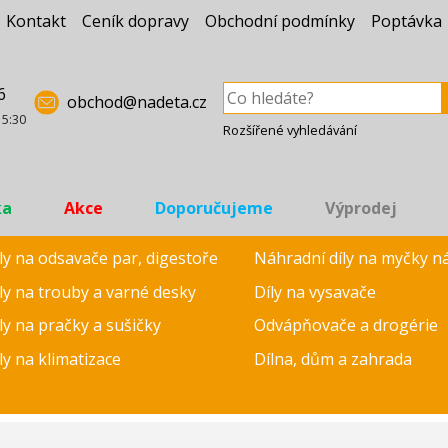
Kontakt
Ceník dopravy
Obchodní podmínky
Poptávka
6
obchod@nadeta.cz
15:30
Rozšířené vyhledávání
ka
Akce
Doporučujeme
Výprodej
ly na odsavače par, digestoře
Náhradní díly na myčky n
ly na trouby a varné desky
Díly na vysavače
ly na pračky a sušičky
Odvápňovače a drogérie
ly na klimatizace
Dílna, dům a zahrada