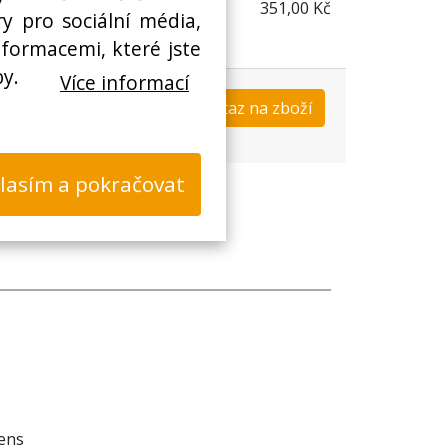
351,00 Kč
y pro sociální média,
nformacemi, které jste
by.
Více informací
Koupit
Dotaz na zboží
s
lasím a pokračovat
mens