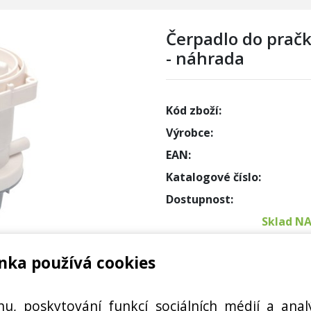
Čerpadlo do prač
- náhrada
Kód zboží:
Výrobce:
EAN:
Katalogové číslo:
Dostupnost:
Sklad N
nka používá cookies
Externí
W RS0798
Cena s DPH:
hu, poskytování funkcí sociálních médií a anal