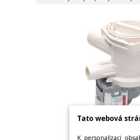
Tato webová strá
ASKOLL M325 VÝKON 40 
K personalizaci obsa