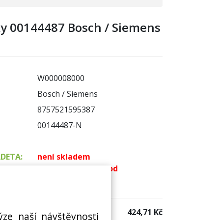
ky 00144487 Bosch / Siemens
W000008000
Bosch / Siemens
8757521595387
00144487-N
ADETA:
není skladem
k dispozici do 48 hod
 sklad:
k dispozici 3 ks
424,71 Kč
ýze naší návštěvnosti