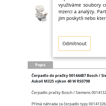
využíváme soubory co
inzerci a analýzy. Pa
jim poskytli nebo kter
Odmítnout
Popis
Čerpadlo do pračky 00144487 Bosch / S
Askoll M325 výkon 40 W RS0798
Čerpadlo pračky Bosch / Siemens 001413
Přímá náhrada za čerpadlo typy 00141326