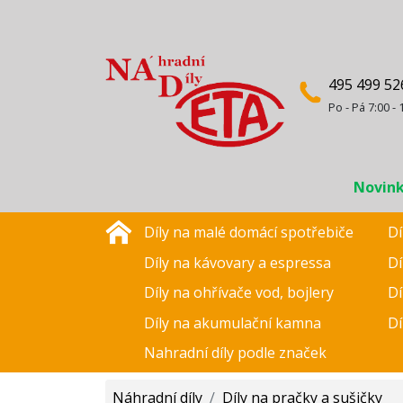
495 499 52
Po - Pá 7:00 - 
Novin
Díly na malé domácí spotřebiče
Dí
Díly na kávovary a espressa
Dí
Díly na ohřívače vod, bojlery
Dí
Díly na akumulační kamna
Dí
Nahradní díly podle značek
Náhradní díly
/
Díly na pračky a sušičky