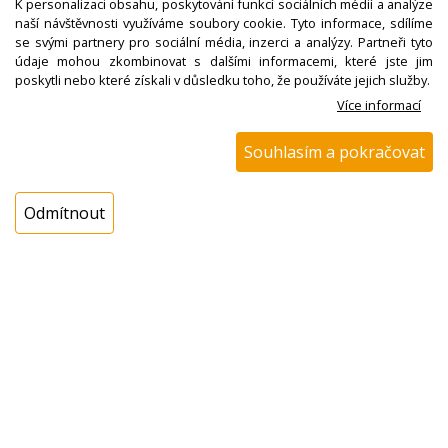
K personalizaci obsahu, poskytování funkcí sociálních médií a analýze
Tlačítko malé šedé,
naší návštěvnosti využíváme soubory cookie. Tyto informace, sdílíme
konvice Eta 0182
se svými partnery pro sociální média, inzerci a analýzy. Partneři tyto
00121
údaje mohou zkombinovat s dalšími informacemi, které jste jim
poskytli nebo které získali v důsledku toho, že používáte jejich služby.
Více informací
Nedostupné
Souhlasím a pokračovat
Odmítnout
N00100546000
Krytka bílá, konvice
Eta 0182 00180
Nedostupné