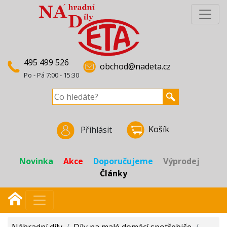
495 499 526
obchod@nadeta.cz
Po - Pá 7:00 - 15:30
Košík
Přihlásit
Novinka
Akce
Doporučujeme
Výprodej
Články
Náhradní díly
/
Díly na malé domácí spotřebiče
/