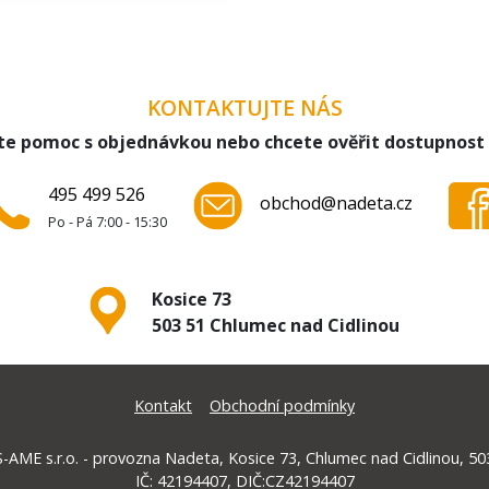
KONTAKTUJTE NÁS
te pomoc s objednávkou nebo chcete ověřit dostupnost
495 499 526
obchod@nadeta.cz
Po - Pá 7:00 - 15:30
Kosice 73
503 51 Chlumec nad Cidlinou
Kontakt
Obchodní podmínky
-AME s.r.o. - provozna Nadeta, Kosice 73, Chlumec nad Cidlinou, 50
IČ: 42194407, DIČ:CZ42194407