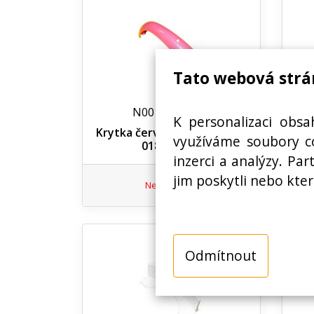
Tato webová strá
N00100546200
K personalizaci obsa
Krytka červená, konvice Eta
Dno 
využíváme soubory co
0182 00184
inzerci a analýzy. Pa
jim poskytli nebo kter
Nedostupné
Odmítnout