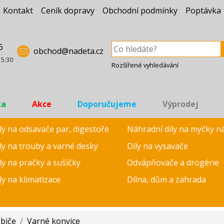
Kontakt
Ceník dopravy
Obchodní podmínky
Poptávka
6
obchod@nadeta.cz
15:30
Rozšířené vyhledávání
ka
Akce
Doporučujeme
Výprodej
ly na odsavače par, digestoře
Náhradní díly na myčky n
ly na trouby a varné desky
Díly na vysavače
ly na pračky a sušičky
Odvápňovače a drogérie
ly na klimatizace
Dílna, dům a zahrada
ebiče
/
Varné konvice