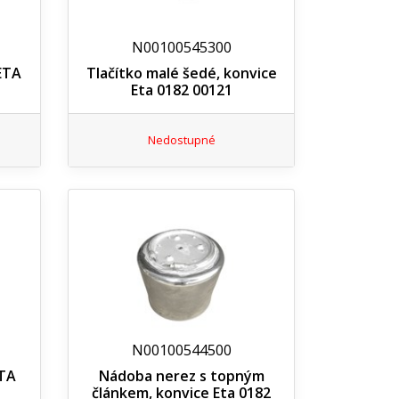
N00100545300
ETA
Tlačítko malé šedé, konvice
Eta 0182 00121
Nedostupné
N00100544500
ETA
Nádoba nerez s topným
článkem, konvice Eta 0182