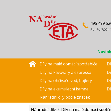
495 499 52
Po - Pá 7:00 - 
Novin
Díly na malé domácí spotřebiče
Dí
Díly na kávovary a espressa
Dí
Díly na ohřívače vod, bojlery
Dí
Díly na akumulační kamna
Dí
Nahradní díly podle značek
Náhradní díly
/
Díly na malé domácí spotř