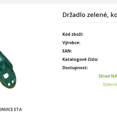
Držadlo zelené, k
Kód zboží:
Výrobce:
EAN:
Katalogové číslo:
Dostupnost:
Sklad N
Externí
ONVICE ETA