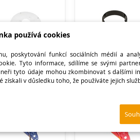
nka používá cookies
N00100546400
N00100546700
hu, poskytování funkcí sociálních médií a anal
krytu bílé, kovice Eta 0182
Kryt spínače černý, káv
okie. Tyto informace, sdílíme se svými partner
02050
Eta 0182 03002
rtneři tyto údaje mohou zkombinovat s dalšími i
é získali v důsledku toho, že používáte jejich služ
Nedostupné
Nedostupné
Souh