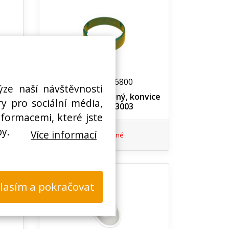
N00100546800
ýze naší návštěvnosti
ovar
Kryt spínače zelený, konvice
y pro sociální média,
Eta 0182 03003
nformacemi, které jste
by.
Více informací
Nedostupné
lasím a pokračovat