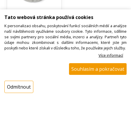
N00110441700
Tato webová stránka používá cookies
Struhadlo II hrubé
K personalizaci obsahu, poskytování funkcí sociálních médií a analýze
002423000, robot Eta
naší návštěvnosti využíváme soubory cookie. Tyto informace, sdílíme
0024, 0027, 3024 ( ETA
se svými partnery pro sociální média, inzerci a analýzy. Partneři tyto
002487008 )
údaje mohou zkombinovat s dalšími informacemi, které jste jim
poskytli nebo které získali v důsledku toho, že používáte jejich služby.
Více informací
Ihned k odeslání
Skladem na prodejně 12 ks
Souhlasím a pokračovat
216,99 Kč s DPH
ks
Odmítnout
Koupit