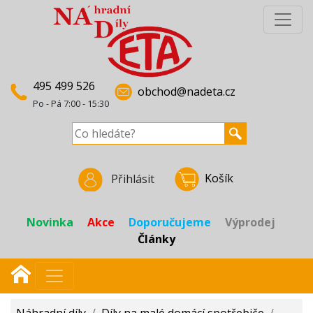
495 499 526
obchod@nadeta.cz
Po - Pá 7:00 - 15:30
Košík
Přihlásit
Novinka
Akce
Doporučujeme
Výprodej
Články
Náhradní díly
/
Díly na malé domácí spotřebiče
/