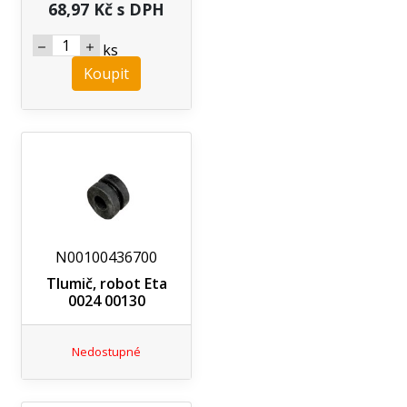
68,97 Kč s DPH
ks
Koupit
N00100436700
Tlumič, robot Eta
0024 00130
Nedostupné