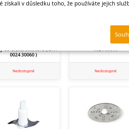
é získali v důsledku toho, že používáte jejich služ
Souh
N00100440300
N00100440600
íky Eta 2ks, 4 x 7 x 15 mm,
Deska regulace, robot 
ky do elektromotorů ( ETA
0024 60000
0024 30060 )
Nedostupné
Nedostupné