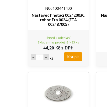
N00100441400
Nástavec hnětací 002420030,
Nás
robot Eta 0024 (ETA
002487005)
Ihned k odeslání
Skladem na prodejně > 25 ks
44,20 Kč s DPH
Koupit
ks