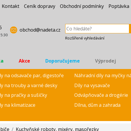
Kontakt
Ceník dopravy
Obchodní podmínky
Poptávka
6
obchod@nadeta.cz
15:30
Rozšířené vyhledávání
ka
Akce
Doporučujeme
Výprodej
ly na odsavače par, digestoře
Náhradní díly na myčky n
ly na trouby a varné desky
Díly na vysavače
ly na pračky a sušičky
Odvápňovače a drogérie
ly na klimatizace
Dílna, dům a zahrada
ebiče
/
Kuchyňské roboty, mixéry, masořezky