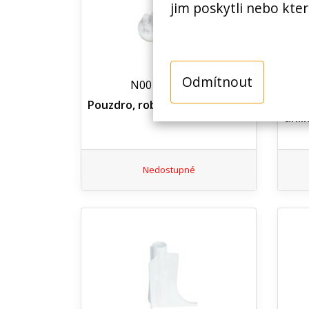
jim poskytli nebo kter
Odmítnout
N00100438900
Pouzdro, robot Eta 0024 08020
Uhl
uhlí
Nedostupné