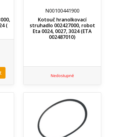
N00100441900
3000,
Kotouč hranolkovací
24 (
struhadlo 002427000, robot
Eta 0024, 0027, 3024 (ETA
002487010)
t
Nedostupné