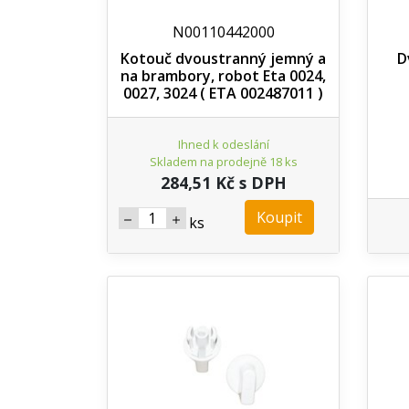
N00110442000
Kotouč dvoustranný jemný a
D
na brambory, robot Eta 0024,
0027, 3024 ( ETA 002487011 )
Ihned k odeslání
Skladem na prodejně 18 ks
284,51 Kč s DPH
Koupit
ks