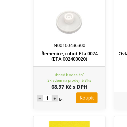
N00100436300
Řemenice, robot Eta 0024
Ovl
(ETA 002400020)
Ihned k odeslání
Skladem na prodejně 8 ks
68,97 Kč s DPH
Koupit
ks