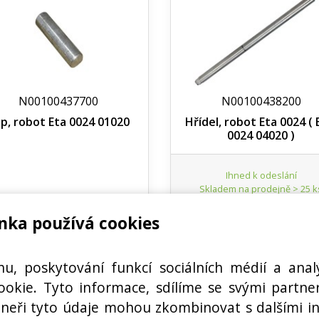
N00100437700
N00100438200
p, robot Eta 0024 01020
Hřídel, robot Eta 0024 (
0024 04020 )
Ihned k odeslání
Skladem na prodejně > 25 k
50,80 Kč s DPH
nka používá cookies
Koupi
ks
Nedostupné
hu, poskytování funkcí sociálních médií a anal
okie. Tyto informace, sdílíme se svými partner
rtneři tyto údaje mohou zkombinovat s dalšími i