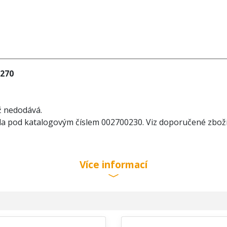
0270
iž nedodává.
da pod katalogovým číslem 002700230. Viz doporučené zboží
Více informací