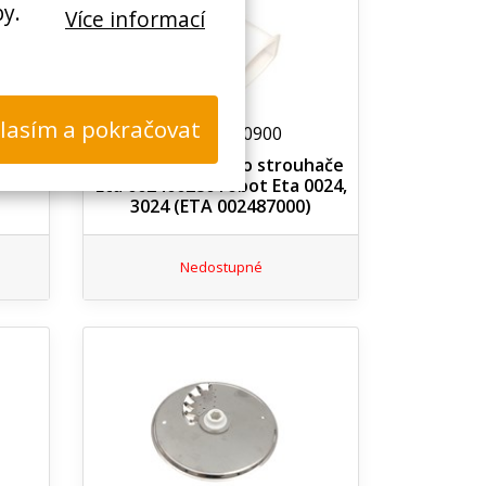
by.
Více informací
lasím a pokračovat
N00100440900
Eta
Odměrka - tlačidlo strouhače
Eta 002400280 robot Eta 0024,
3024 (ETA 002487000)
Nedostupné