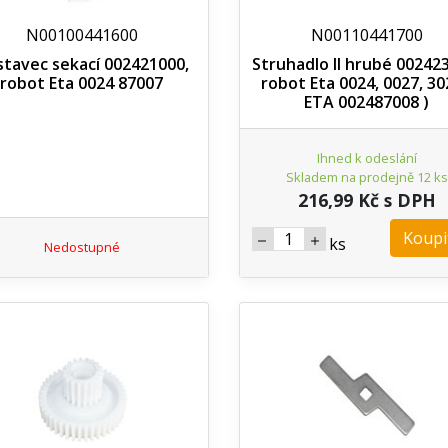
N00100441600
N00110441700
tavec sekací 002421000,
Struhadlo II hrubé 00242
robot Eta 0024 87007
robot Eta 0024, 0027, 30
ETA 002487008 )
Ihned k odeslání
Skladem na prodejně 12 ks
216,99 Kč s DPH
Koupi
ks
Nedostupné