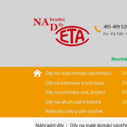
495 499 52
Po - Pá 7:00 - 
Novin
Díly na malé domácí spotřebiče
Dí
Díly na kávovary a espressa
Dí
Díly na ohřívače vod, bojlery
Dí
Díly na akumulační kamna
Dí
Nahradní díly podle značek
Náhradní díly
/
Díly na malé domácí spotř