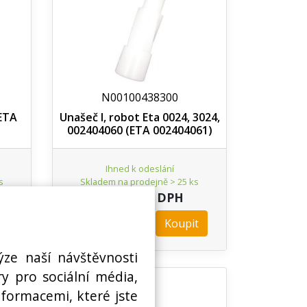
N00100438300
 ETA
Unašeč I, robot Eta 0024, 3024,
002404060 (ETA 002404061)
Ihned k odeslání
s
Skladem na prodejně > 25 ks
22,31 Kč s DPH
t
Koupit
ks
ýze naší návštěvnosti
y pro sociální média,
nformacemi, které jste