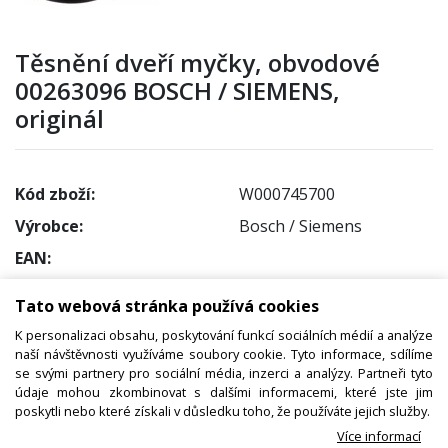
Těsnění dveří myčky, obvodové
00263096 BOSCH / SIEMENS,
originál
Kód zboží:
W000745700
Výrobce:
Bosch / Siemens
EAN:
Katalogové číslo:
00263096
Tato webová stránka používá cookies
Dostupnost:
K personalizaci obsahu, poskytování funkcí sociálních médií a analýze
Sklad NADETA:
není skladem
naší návštěvnosti využíváme soubory cookie. Tyto informace, sdílíme
se svými partnery pro sociální média, inzerci a analýzy. Partneři tyto
k dispozici do 48 hod
údaje mohou zkombinovat s dalšími informacemi, které jste jim
Externí sklad:
k dispozici 1 ks
poskytli nebo které získali v důsledku toho, že používáte jejich služby.
Více informací