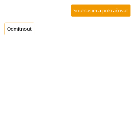
Cena s DPH:
Souhlasím a pokračovat
999,00 Kč
Cena bez DPH:
825,62 Kč
Odmítnout
Koupit
ks
Dotaz na zboží
Popis