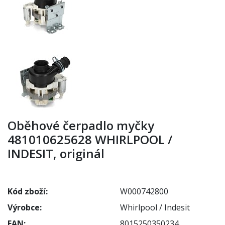
Oběhové čerpadlo myčky
481010625628 WHIRLPOOL /
INDESIT, originál
Kód zboží:
W000742800
Výrobce:
Whirlpool / Indesit
EAN:
8015250350234