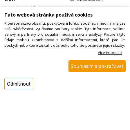
Katalogové číslo:
Tato webová stránka používá cookies
Dostupnost:
K personalizaci obsahu, poskytování funkcí sociálních médií a analýze
Sklad NADETA:
není skladem
naší návštěvnosti využíváme soubory cookie. Tyto informace, sdílíme
! Termín na dotaz !
se svými partnery pro sociální média, inzerci a analýzy. Partneři tyto
údaje mohou zkombinovat s dalšími informacemi, které jste jim
Externí sklad:
není skladem
poskytli nebo které získali v důsledku toho, že používáte jejich služby.
Více informací
Cena s DPH:
Souhlasím a pokračovat
1989,00 Kč
Cena bez DPH:
1643,80 Kč
Odmítnout
Koupit
ks
Dotaz na zboží