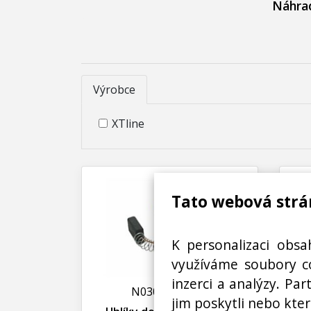
Náhrad
Výrobce
XTline
Tato webová strá
K personalizaci obsa
využíváme soubory co
inzerci a analýzy. Pa
N03000211700
jim poskytli nebo kter