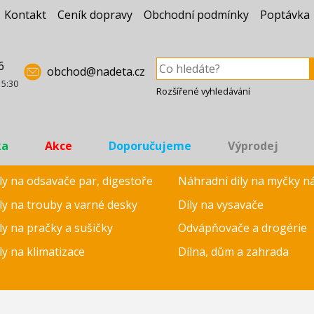
Kontakt
Ceník dopravy
Obchodní podmínky
Poptávka
6
obchod@nadeta.cz
15:30
Rozšířené vyhledávání
ka
Akce
Doporučujeme
Výprodej
ly na odsavače par, digestoře
Náhradní díly na myčky n
ly na trouby a varné desky
Díly na vysavače
ly na pračky a sušičky
Odvápňovače a drogérie
ly na klimatizace
Dílna, dům a zahrada