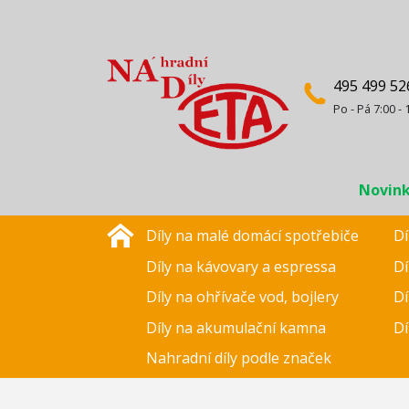
495 499 52
Po - Pá 7:00 - 
Novin
Díly na malé domácí spotřebiče
Dí
Díly na kávovary a espressa
Dí
Díly na ohřívače vod, bojlery
Dí
Díly na akumulační kamna
Dí
Nahradní díly podle značek