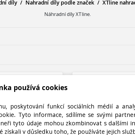
ní díly
/
Nahradní díly podle značek
/
XTline nahrad
Náhradní díly XTline.
nka používá cookies
hu, poskytování funkcí sociálních médií a anal
okie. Tyto informace, sdílíme se svými partner
rtneři tyto údaje mohou zkombinovat s dalšími i
N03000211400
N03000211600
é získali v důsledku toho, že používáte jejich služ