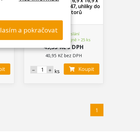
0,8 x
Uhlíky XTline 2ks, 6,9 x 16,9 x
ky do
21,7 mm, AG2302-47, uhlíky do
elektromotorů
lasím a pokračovat
Ihned k odeslání
s
Skladem na prodejně > 25 ks
49,55 Kč s DPH
40,95 Kč bez DPH
it
Koupit
ks
1