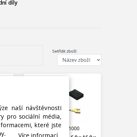
ní díly
Setřídit zboží:
ýze naší návštěvnosti
y pro sociální média,
nformacemi, které jste
N03000211000
by.
Více informací