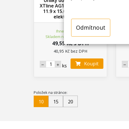
Uhlíky do úhlové brusky
Uhlí
XTline AG1503-46, 2ks, 5.8 x
19,
11.9 x 15.0 mm, uhlíky do
elektromotorů
Odmítnout
Ihned k odeslání
Skladem na prodejně > 25 ks
49,55 Kč s DPH
40,95 Kč bez DPH
Koupit
ks
Položek na stránce:
10
15
20