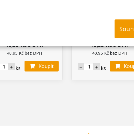
ky XTline 2ks, 6,2 x 10,9 x
Uhlíky XTline 2ks, 6,9 x 1
0 mm, HD30-86, uhlíky do
16,9 mm, AG1503-46, uhlí
elektromotorů
motoru
Souh
Ihned k odeslání
Ihned k odeslání
Skladem na prodejně > 25 ks
Skladem na prodejně > 25 k
49,55 Kč s DPH
49,55 Kč s DPH
40,95 Kč bez DPH
40,95 Kč bez DPH
Koupit
Koup
ks
ks