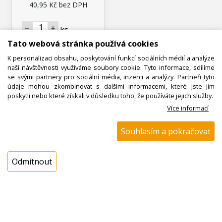
40,95 Kč bez DPH
ks
Tato webová stránka používá cookies
Koupit
K personalizaci obsahu, poskytování funkcí sociálních médií a analýze
naší návštěvnosti využíváme soubory cookie. Tyto informace, sdílíme
se svými partnery pro sociální média, inzerci a analýzy. Partneři tyto
údaje mohou zkombinovat s dalšími informacemi, které jste jim
poskytli nebo které získali v důsledku toho, že používáte jejich služby.
Více informací
Souhlasím a pokračovat
N03000203900
Odmítnout
Uhlíky Dewalt 2ks, 6,4
x 10 x 13 mm, s
pojistkou 636128-03,
uhlíky do
elektromotorů,
úhlové brusky