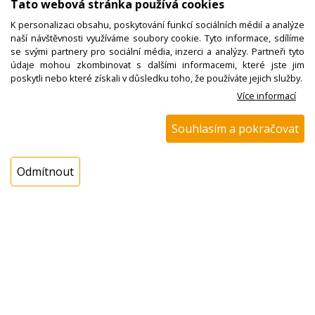
Tato webová stránka používá cookies
Topné těleso 1500 W
K personalizaci obsahu, poskytování funkcí sociálních médií a analýze
/ 1000 W Perfekt,
naší návštěvnosti využíváme soubory cookie. Tyto informace, sdílíme
Bravo, horní s grilem
se svými partnery pro sociální média, inzerci a analýzy. Partneři tyto
údaje mohou zkombinovat s dalšími informacemi, které jste jim
poskytli nebo které získali v důsledku toho, že používáte jejich služby.
Ihned k odeslání
Skladem na prodejně 1 ks
Více informací
1686,12 Kč s DPH
Souhlasím a pokračovat
1393,49 Kč bez DPH
ks
Odmítnout
Koupit