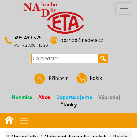
495 499 526
obchod@nadeta.cz
Po - Pá 7:00 - 15:30
Košík
Přihlásit
Novinka
Akce
Doporučujeme
Výprodej
Články
Náhradní díly
/
Nahradní díly podle značek
/
Bosch