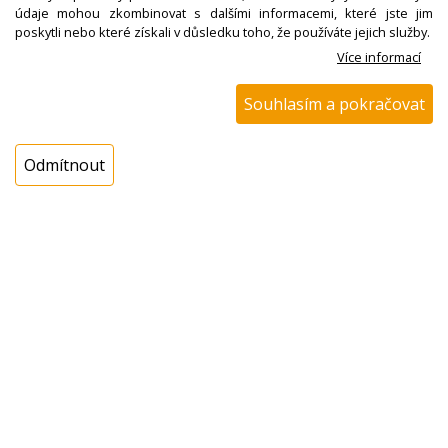
údaje mohou zkombinovat s dalšími informacemi, které jste jim
poskytli nebo které získali v důsledku toho, že používáte jejich služby.
Více informací
Koupit
ks
Souhlasím a pokračovat
Dotaz na zboží
Odmítnout
Popis
Řemen drážkový 1995H7 00650499 BOSCH /
SIEMENS, originál
Řemen drážkový hnací 1995H7, 00650499, 650499
Jedná se o originální díl, levnější alternativu (