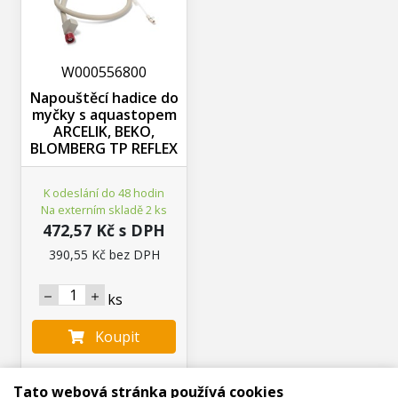
W000556800
Napouštěcí hadice do
myčky s aquastopem
ARCELIK, BEKO,
BLOMBERG TP REFLEX
K odeslání do 48 hodin
Na externím skladě 2 ks
472,57 Kč s DPH
390,55 Kč bez DPH
ks
Koupit
Tato webová stránka používá cookies