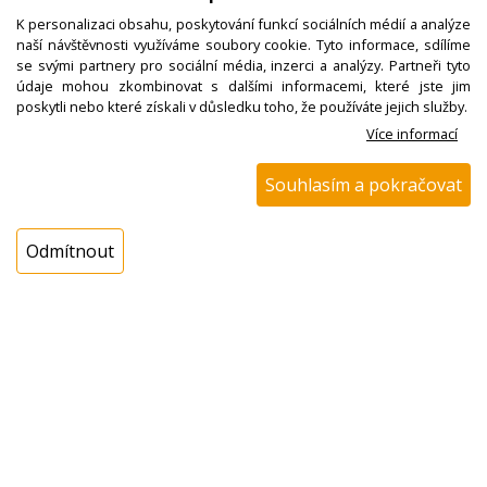
K personalizaci obsahu, poskytování funkcí sociálních médií a analýze
naší návštěvnosti využíváme soubory cookie. Tyto informace, sdílíme
se svými partnery pro sociální média, inzerci a analýzy. Partneři tyto
údaje mohou zkombinovat s dalšími informacemi, které jste jim
poskytli nebo které získali v důsledku toho, že používáte jejich služby.
Více informací
W000560900
Napouštěcí hadice
Souhlasím a pokračovat
myčky AQUASTOP
GORENJE 699820,
516144
Odmítnout
Nedostupné