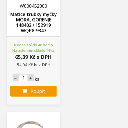
W000452000
Matice trubky myčky
MORA, GORENJE
148402 / 152919
WQP8-9347
K odeslání do 48 hodin
Na externím skladě 14 ks
65,39 Kč s DPH
54,04 Kč bez DPH
ks
Koupit