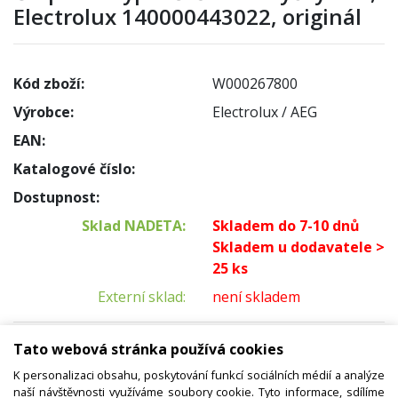
Electrolux 140000443022, originál
Kód zboží:
W000267800
Výrobce:
Electrolux / AEG
EAN:
Katalogové číslo:
Dostupnost:
Sklad NADETA:
Skladem do 7-10 dnů
Skladem u dodavatele >
25 ks
Externí sklad:
není skladem
Cena s DPH:
Tato webová stránka používá cookies
1126,75 Kč
K personalizaci obsahu, poskytování funkcí sociálních médií a analýze
Cena bez DPH:
naší návštěvnosti využíváme soubory cookie. Tyto informace, sdílíme