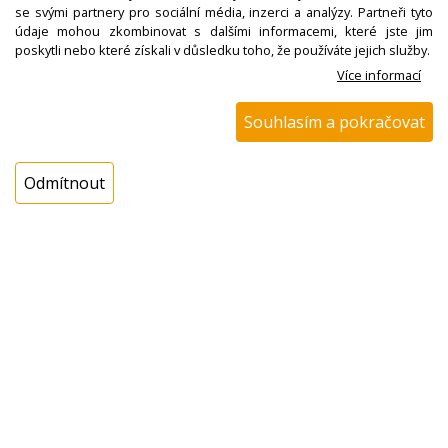
se svými partnery pro sociální média, inzerci a analýzy. Partneři tyto
931,20 Kč
údaje mohou zkombinovat s dalšími informacemi, které jste jim
poskytli nebo které získali v důsledku toho, že používáte jejich služby.
Více informací
Koupit
ks
Souhlasím a pokračovat
Dotaz na zboží
Odmítnout
Popis
Čerpadlo vypouštěcí do myčky AEK, Electrolux
140000443022, originál
Vytokové čerpadlo myčky nádobý