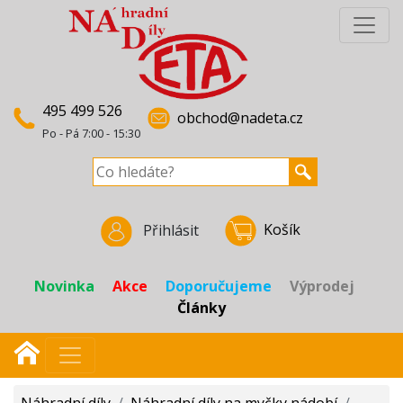
495 499 526
obchod@nadeta.cz
Po - Pá 7:00 - 15:30
Košík
Přihlásit
Novinka
Akce
Doporučujeme
Výprodej
Články
Náhradní díly
/
Náhradní díly na myčky nádobí
/