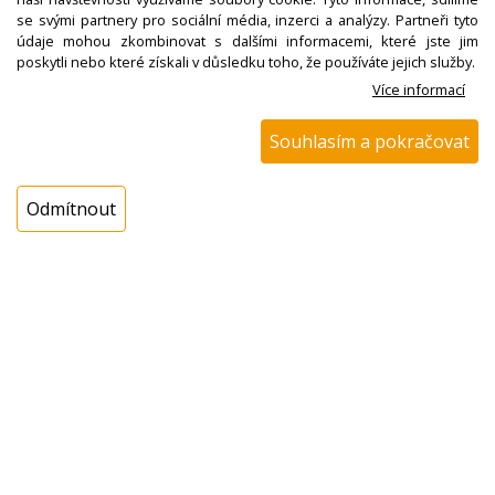
se svými partnery pro sociální média, inzerci a analýzy. Partneři tyto
údaje mohou zkombinovat s dalšími informacemi, které jste jim
poskytli nebo které získali v důsledku toho, že používáte jejich služby.
Více informací
Koupit
ks
Souhlasím a pokračovat
Dotaz na zboží
Odmítnout
Popis
Čerpadlo do myčky včetně topného tělesa
VESTEL, HAIER, GORENJE 20807870
Oběhové, cirkulační, tepelné čerpadlo myčky
20807870, 49055552, 465268, YXW48-2J