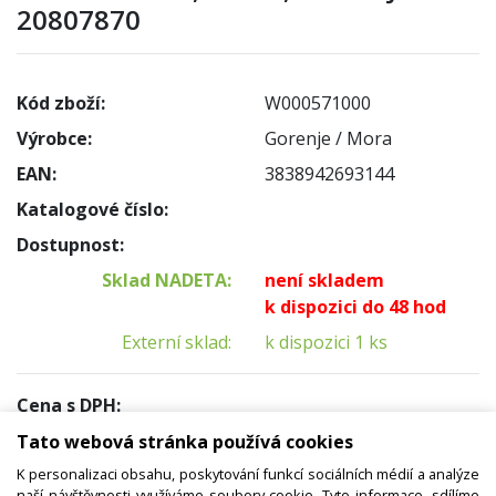
20807870
Kód zboží:
W000571000
Výrobce:
Gorenje / Mora
EAN:
3838942693144
Katalogové číslo:
Dostupnost:
Sklad NADETA:
není skladem
k dispozici do 48 hod
Externí sklad:
k dispozici 1 ks
Cena s DPH:
2430,41 Kč
Tato webová stránka používá cookies
Cena bez DPH:
K personalizaci obsahu, poskytování funkcí sociálních médií a analýze
2008,60 Kč
naší návštěvnosti využíváme soubory cookie. Tyto informace, sdílíme