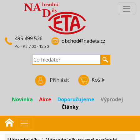
495 499 526
obchod@nadeta.cz
Po - Pá 7:00 - 15:30
Košík
Přihlásit
Novinka
Akce
Doporučujeme
Výprodej
Články
Náhradní díly
/
Náhradní díly na myčky nádobí