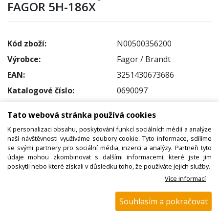
FAGOR 5H-186X
Kód zboží:
N00500356200
Výrobce:
Fagor / Brandt
EAN:
3251430673686
Katalogové číslo:
0690097
Dostupnost:
Tato webová stránka používá cookies
Sklad NADETA:
NEDOSTUPNÉ
K personalizaci obsahu, poskytování funkcí sociálních médií a analýze
Externí sklad:
NEDOSTUPNÉ
naší návštěvnosti využíváme soubory cookie. Tyto informace, sdílíme
se svými partnery pro sociální média, inzerci a analýzy. Partneři tyto
údaje mohou zkombinovat s dalšími informacemi, které jste jim
poskytli nebo které získali v důsledku toho, že používáte jejich služby.
Více informací
Popis
Souhlasím a pokračovat