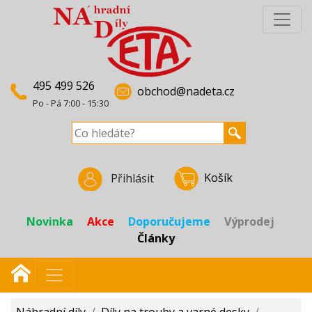
495 499 526
obchod@nadeta.cz
Po - Pá 7:00 - 15:30
Košík
Přihlásit
Novinka
Akce
Doporučujeme
Výprodej
Články
Náhradní díly
/
Díly na trouby a varné desky
/