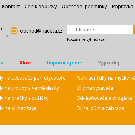
Kontakt
Ceník dopravy
Obchodní podmínky
Poptávka
6
obchod@nadeta.cz
15:30
Rozšířené vyhledávání
ka
Akce
Doporučujeme
Výprodej
ly na odsavače par, digestoře
Náhradní díly na myčky n
ly na trouby a varné desky
Díly na vysavače
ly na pračky a sušičky
Odvápňovače a drogérie
ly na klimatizace
Dílna, dům a zahrada