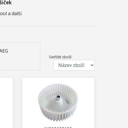
šiček
ol a další.
 AEG
Setřídit zboží: