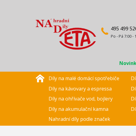
495 499 52
Po - Pá 7:00 - 
Novin
Díly na malé domácí spotřebiče
Dí
Díly na kávovary a espressa
Dí
Díly na ohřívače vod, bojlery
Dí
Díly na akumulační kamna
Dí
Nahradní díly podle značek