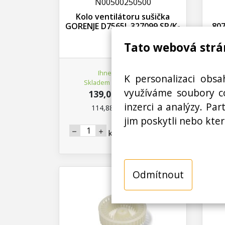
N00500250500
Kolo ventilátoru sušička
GORENJE D7565J, 327099 SP/K-
807
A-10
Tato webová strá
Ihned k odeslání
K personalizaci obsa
Skladem na prodejně 1 ks
využíváme soubory co
139,00 Kč s DPH
inzerci a analýzy. Pa
114,88 Kč bez DPH
jim poskytli nebo kter
Koupit
ks
Odmítnout