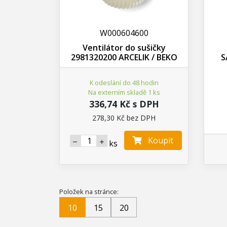
W000604600
Ventilátor do sušičky
2981320200 ARCELIK / BEKO
S
K odeslání do 48 hodin
Na externím skladě 1 ks
336,74 Kč s DPH
278,30 Kč bez DPH
Koupit
ks
Položek na stránce:
10
15
20