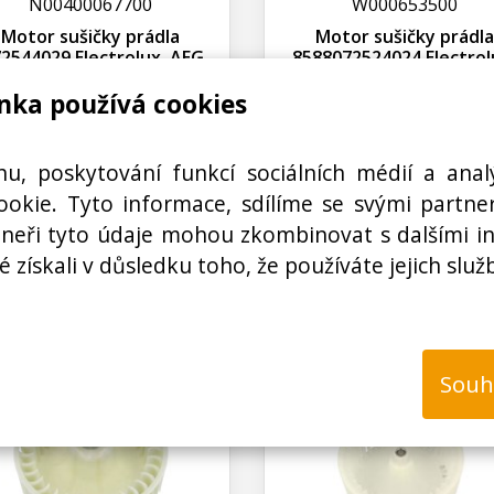
N00400067700
W000653500
Motor sušičky prádla
Motor sušičky prádla
2544029 Electrolux, AEG,
8588072524024 Electrol
Zanussi, originál
AEG, Zanussi, originá
nka používá cookies
Na objednávku
není skladem
Ihned k odeslání
hu, poskytování funkcí sociálních médií a anal
! Termín na dotaz !
Skladem na prodejně 1 ks
okie. Tyto informace, sdílíme se svými partner
3470,00 Kč s DPH
2265,47 Kč s DPH
rtneři tyto údaje mohou zkombinovat s dalšími i
2867,77 Kč bez DPH
1872,29 Kč bez DPH
é získali v důsledku toho, že používáte jejich služ
Koupit
Koup
ks
ks
Souh