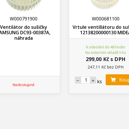
W000791900
W000681100
Ventilátor do sušičky
Vrtule ventillátoru do su
AMSUNG DC93-00387A,
12138200000130 MIDE
náhrada
K odeslání do 48 hodin
Na externím skladě 5 ks
299,00 Kč s DPH
247,11 Kč bez DPH
Koup
ks
Nedostupné