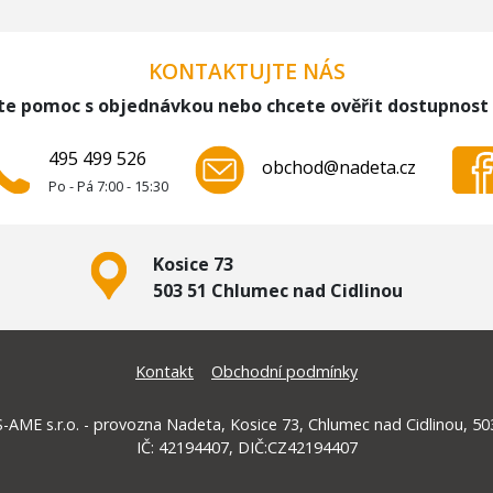
KONTAKTUJTE NÁS
te pomoc s objednávkou nebo chcete ověřit dostupnost
495 499 526
obchod@nadeta.cz
Po - Pá 7:00 - 15:30
Kosice 73
503 51 Chlumec nad Cidlinou
Kontakt
Obchodní podmínky
-AME s.r.o. - provozna Nadeta, Kosice 73, Chlumec nad Cidlinou, 50
IČ: 42194407, DIČ:CZ42194407