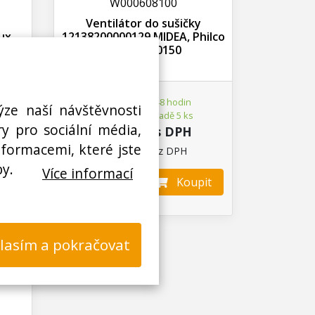
W000608100
Ventilátor do sušičky
ux,
12138200000129 MIDEA, Philco
l
301160660150
K odeslání do 48 hodin
ýze naší návštěvnosti
Na externím skladě 5 ks
y pro sociální média,
353,01 Kč s DPH
nformacemi, které jste
291,74 Kč bez DPH
by.
Více informací
it
Koupit
ks
lasím a pokračovat