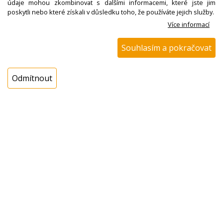
údaje mohou zkombinovat s dalšími informacemi, které jste jim
poskytli nebo které získali v důsledku toho, že používáte jejich služby.
ks
Více informací
Koupit
Souhlasím a pokračovat
Odmítnout
N01600309300
Kondenzátor
odrušovací, pračka
Gorenje PS800
Termín dodání na dotaz
! není skladem !