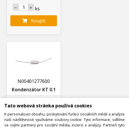
ks
Koupit
N00401277600
Kondenzátor KT 0.1
Ihned k odeslání
Tato webová stránka používá cookies
Skladem na prodejně 2 ks
K personalizaci obsahu, poskytování funkcí sociálních médií a analýze
2,06 Kč s DPH
naší návštěvnosti využíváme soubory cookie. Tyto informace, sdílíme
1,70 Kč bez DPH
se svými partnery pro sociální média, inzerci a analýzy. Partneři tyto