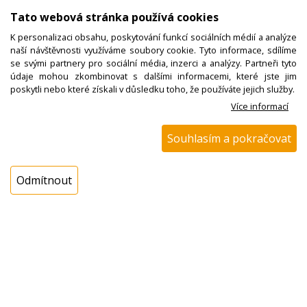
Dostupnost:
Tato webová stránka používá cookies
Sklad NADETA:
není skladem
K personalizaci obsahu, poskytování funkcí sociálních médií a analýze
k dispozici do 48 hod
naší návštěvnosti využíváme soubory cookie. Tyto informace, sdílíme
se svými partnery pro sociální média, inzerci a analýzy. Partneři tyto
Externí sklad:
k dispozici 4 ks
údaje mohou zkombinovat s dalšími informacemi, které jste jim
poskytli nebo které získali v důsledku toho, že používáte jejich služby.
Více informací
Cena s DPH:
623,00 Kč
Souhlasím a pokračovat
Cena bez DPH:
514,88 Kč
Odmítnout
Koupit
ks
Dotaz na zboží