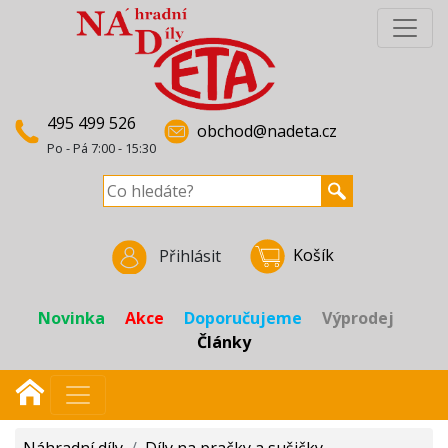
495 499 526
obchod@nadeta.cz
Po - Pá 7:00 - 15:30
Košík
Přihlásit
Novinka
Akce
Doporučujeme
Výprodej
Články
Náhradní díly
/
Díly na pračky a sušičky