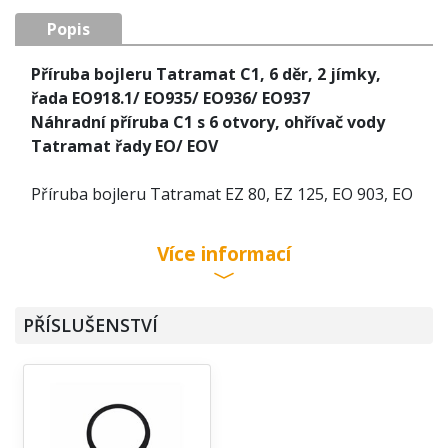
Popis
Příruba bojleru Tatramat C1, 6 děr, 2 jímky,
řada EO918.1/ EO935/ EO936/ EO937
Náhradní příruba C1 s 6 otvory, ohřívač vody
Tatramat řady EO/ EOV
Příruba bojleru Tatramat EZ 80, EZ 125, EO 903, EO
935, EO 936, EO 937, EOV 80, EOV 120, EOV 150,
EOV 200.
Více informací
počet otvorů pro uchycení: 6
počet jímek: 2
PŘÍSLUŠENSTVÍ
díra pro anodovou tyč: ano
těsnění součástí: ano
vhodné pro topné těleso : C1
Tatramat EZ 80 (EZ80)