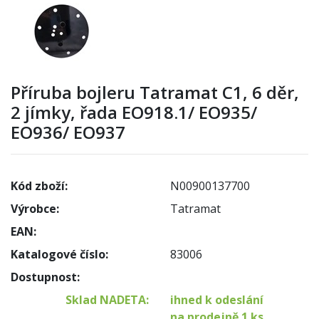
Příruba bojleru Tatramat C1, 6 děr,
2 jímky, řada EO918.1/ EO935/
EO936/ EO937
Kód zboží:
N00900137700
Výrobce:
Tatramat
EAN:
Katalogové číslo:
83006
Dostupnost:
Sklad NADETA:
ihned k odeslání
na prodejně 1 ks