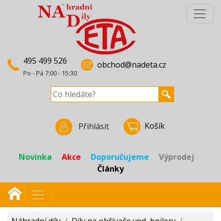
495 499 526
obchod@nadeta.cz
Po - Pá 7:00 - 15:30
Košík
Přihlásit
Novinka
Akce
Doporučujeme
Výprodej
Články
Náhradní díly
/
Díly na ohřívače vod, bojlery
/