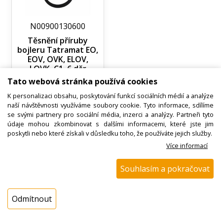
Tatramat EZ 125 (EZ125)
Tatramat EO 903 (EO903)
N00900130600
Tatramat EO 935 (EO935)
Tatramat EO 936 (EO936)
Těsnění příruby
bojleru Tatramat EO,
Tatramat EO 937 (EO937)
EOV, OVK, ELOV,
Tatramat EOV 80 (EOV80)
LOVK, C1, 6 děr
Tatramat EOV 120 (EOV120)
Tato webová stránka používá cookies
Tatramat EOV 150 (EOV150)
K personalizaci obsahu, poskytování funkcí sociálních médií a analýze
Ihned k odeslání
Tatramat EOV 200 (EOV200)
naší návštěvnosti využíváme soubory cookie. Tyto informace, sdílíme
Skladem na prodejně > 25 ks
se svými partnery pro sociální média, inzerci a analýzy. Partneři tyto
72,30 Kč s DPH
údaje mohou zkombinovat s dalšími informacemi, které jste jim
poskytli nebo které získali v důsledku toho, že používáte jejich služby.
ks
Více informací
Koupit
Souhlasím a pokračovat
Odmítnout