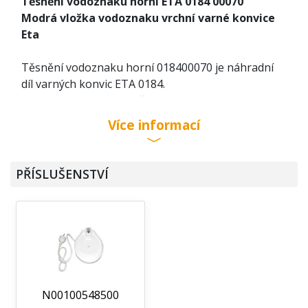
Těsnění vodoznaku horní ETA 0184 00070
Modrá vložka vodoznaku vrchní varné konvice
Eta
Těsnění vodoznaku horní 018400070 je náhradní
díl varných konvic ETA 0184.
Tento náhradní díl se již nedodává, výroba
ukončena.
Více informací
PŘÍSLUŠENSTVÍ
N00100548500