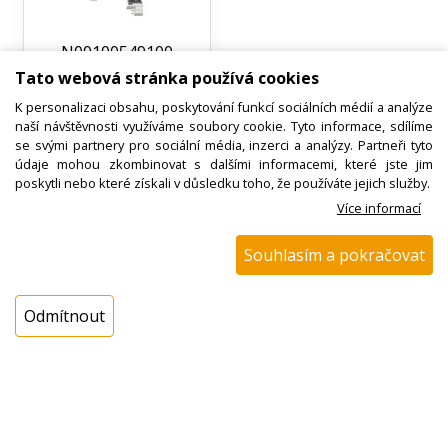
N00100549100
Tato webová stránka používá cookies
Termostat s
konektorem ETA
K personalizaci obsahu, poskytování funkcí sociálních médií a analýze
0184 00050
naší návštěvnosti využíváme soubory cookie. Tyto informace, sdílíme
se svými partnery pro sociální média, inzerci a analýzy. Partneři tyto
údaje mohou zkombinovat s dalšími informacemi, které jste jim
Ihned k odeslání
poskytli nebo které získali v důsledku toho, že používáte jejich služby.
Skladem na prodejně 10 ks
Více informací
233,17 Kč s DPH
Souhlasím a pokračovat
ks
Koupit
Odmítnout