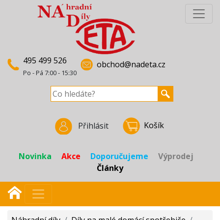
495 499 526
obchod@nadeta.cz
Po - Pá 7:00 - 15:30
Košík
Přihlásit
Novinka
Akce
Doporučujeme
Výprodej
Články
Náhradní díly
/
Díly na malé domácí spotřebiče
/