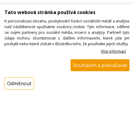
Katalogové číslo:
Tato webová stránka používá cookies
Dostupnost:
K personalizaci obsahu, poskytování funkcí sociálních médií a analýze
Sklad NADETA:
není skladem
naší návštěvnosti využíváme soubory cookie. Tyto informace, sdílíme
se svými partnery pro sociální média, inzerci a analýzy. Partneři tyto
k dispozici do 48 hod
údaje mohou zkombinovat s dalšími informacemi, které jste jim
Externí sklad:
k dispozici 5 ks
poskytli nebo které získali v důsledku toho, že používáte jejich služby.
Více informací
Cena s DPH:
Souhlasím a pokračovat
99,00 Kč
Cena bez DPH:
81,82 Kč
Odmítnout
Koupit
ks
Dotaz na zboží