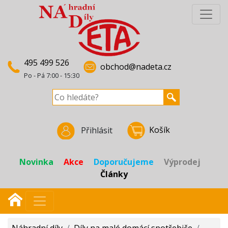
495 499 526
obchod@nadeta.cz
Po - Pá 7:00 - 15:30
Košík
Přihlásit
Novinka
Akce
Doporučujeme
Výprodej
Články
Náhradní díly
/
Díly na malé domácí spotřebiče
/