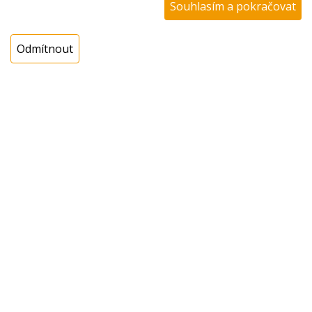
Souhlasím a pokračovat
N00100564900
Odmítnout
Kolo šlehače ozubené
velké, robot Eta 0222,
0010, 0012, 0022, 022 (
ETA 022200020 )
Ihned k odeslání
Skladem na prodejně > 25 ks
48,13 Kč s DPH
ks
Koupit