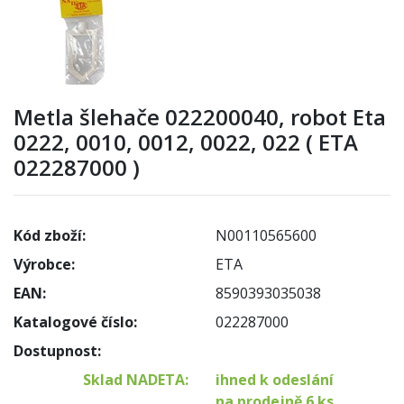
Metla šlehače 022200040, robot Eta
0222, 0010, 0012, 0022, 022 ( ETA
022287000 )
Kód zboží:
N00110565600
Výrobce:
ETA
EAN:
8590393035038
Katalogové číslo:
022287000
Dostupnost:
Sklad NADETA:
ihned k odeslání
na prodejně 6 ks