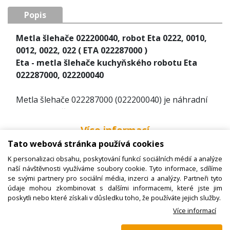
Popis
Metla šlehače 022200040, robot Eta 0222, 0010,
0012, 0022, 022 ( ETA 022287000 )
Eta - metla šlehače kuchyňského robotu Eta
022287000, 022200040
Metla šlehače 022287000 (022200040) je náhradní
díl na kuchyňský robot Eta 0010.
K robotům Eta 0010 nabízíme široký sortiment
Více informací
dalších náhradních dílů jako jsou spojky, unašeče,
Tato webová stránka používá cookies
nádoby a jejich víka, vložky nožové či metly šlehače.
K personalizaci obsahu, poskytování funkcí sociálních médií a analýze
Některé náhradní díly jsou záměné i pro roboty Eta
PŘÍSLUŠENSTVÍ
naší návštěvnosti využíváme soubory cookie. Tyto informace, sdílíme
0012, 0011 či robot 0022.
se svými partnery pro sociální média, inzerci a analýzy. Partneři tyto
údaje mohou zkombinovat s dalšími informacemi, které jste jim
poskytli nebo které získali v důsledku toho, že používáte jejich služby.
Více informací