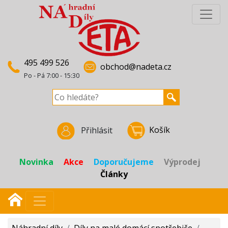
495 499 526
obchod@nadeta.cz
Po - Pá 7:00 - 15:30
Košík
Přihlásit
Novinka
Akce
Doporučujeme
Výprodej
Články
Náhradní díly
/
Díly na malé domácí spotřebiče
/