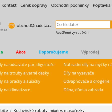
Kontakt
Ceník dopravy
Obchodní podmínky
Poptávka
6
obchod@nadeta.cz
15:30
Rozšířené vyhledávání
ka
Akce
Doporučujeme
Výprodej
ly na odsavače par, digestoře
Náhradní díly na myčky n
ly na trouby a varné desky
Díly na vysavače
ly na pračky a sušičky
Odvápňovače a drogérie
ly na klimatizace
Dílna, dům a zahrada
ebiče
/
Kuchyňské roboty, mixéry, masořezky