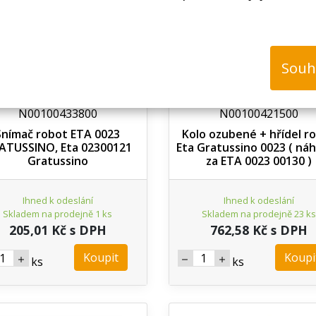
Souh
N00100433800
N00100421500
Snímač robot ETA 0023
Kolo ozubené + hřídel r
ATUSSINO, Eta 02300121
Eta Gratussino 0023 ( ná
Gratussino
za ETA 0023 00130 )
Ihned k odeslání
Ihned k odeslání
Skladem na prodejně 1 ks
Skladem na prodejně 23 ks
205,01 Kč s DPH
762,58 Kč s DPH
Koupit
Koupi
ks
ks