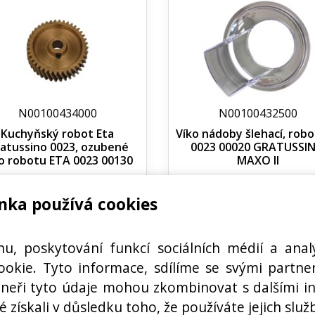
N00100434000
N00100432500
Kuchyňský robot Eta
Víko nádoby šlehací, robo
atussino 0023, ozubené
0023 00020 GRATUSSI
o robotu ETA 0023 00130
MAXO II
Ihned k odeslání
Ihned k odeslání
nka používá cookies
Skladem na prodejně 23 ks
Skladem na prodejně 2 ks
1645,00 Kč s DPH
205,35 Kč s DPH
hu, poskytování funkcí sociálních médií a anal
Koupit
Koupi
ks
ks
okie. Tyto informace, sdílíme se svými partner
rtneři tyto údaje mohou zkombinovat s dalšími i
é získali v důsledku toho, že používáte jejich služ