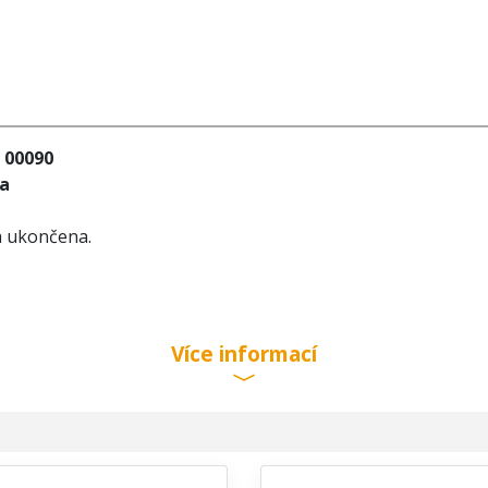
3 00090
ta
a ukončena.
Více informací