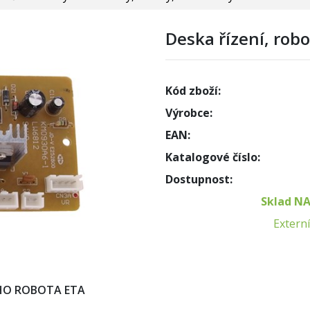
Deska řízení, rob
Kód zboží:
Výrobce:
EAN:
Katalogové číslo:
Dostupnost:
Sklad N
Externí
HO ROBOTA ETA