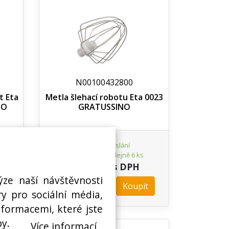
N00100432800
t Eta
Metla šlehací robotu Eta 0023
NO
GRATUSSINO
Ihned k odeslání
Skladem na prodejně 6 ks
404,61 Kč s DPH
ýze naší návštěvnosti
t
Koupit
ks
y pro sociální média,
nformacemi, které jste
by.
Více informací