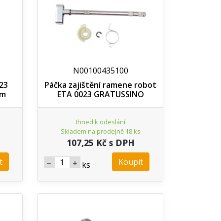
N00100435100
23
Páčka zajištění ramene robot
em
ETA 0023 GRATUSSINO
Ihned k odeslání
Skladem na prodejně 18 ks
107,25 Kč s DPH
t
Koupit
ks