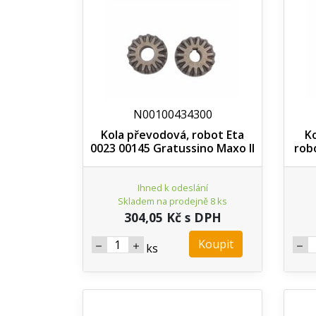
N00100434300
Kola převodová, robot Eta
K
0023 00145 Gratussino Maxo II
rob
Ihned k odeslání
Skladem na prodejně 8 ks
304,05 Kč s DPH
Koupit
ks