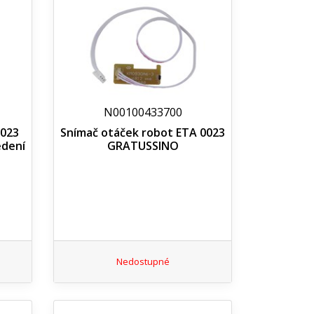
N00100433700
0023
Snímač otáček robot ETA 0023
edení
GRATUSSINO
Nedostupné