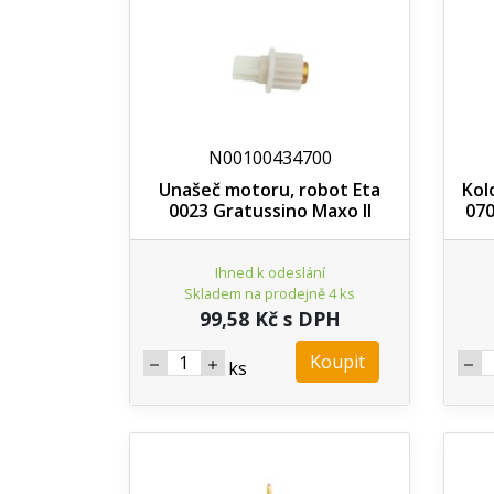
N00100434700
Unašeč motoru, robot Eta
Kol
0023 Gratussino Maxo II
070
Ihned k odeslání
Skladem na prodejně 4 ks
99,58 Kč s DPH
Koupit
ks