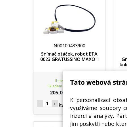
N00100433900
Snímač otáček, robot ETA
0023 GRATUSSINO MAXO II
Gr
kol
Ihned k odeslání
Tato webová strá
Skladem na prodejně 2 ks
205,02 Kč s DPH
K personalizaci obsa
Koupit
ks
využíváme soubory co
inzerci a analýzy. Pa
jim poskytli nebo kter