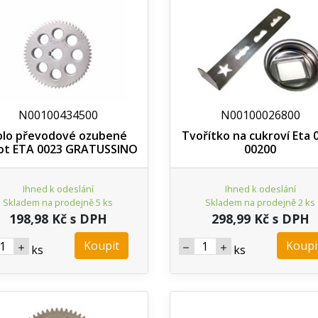
N00100434500
N00100026800
olo převodové ozubené
Tvořítko na cukroví Eta 
ot ETA 0023 GRATUSSINO
00200
Ihned k odeslání
Ihned k odeslání
Skladem na prodejně 5 ks
Skladem na prodejně 2 ks
198,98 Kč s DPH
298,99 Kč s DPH
Koupit
Koupi
ks
ks