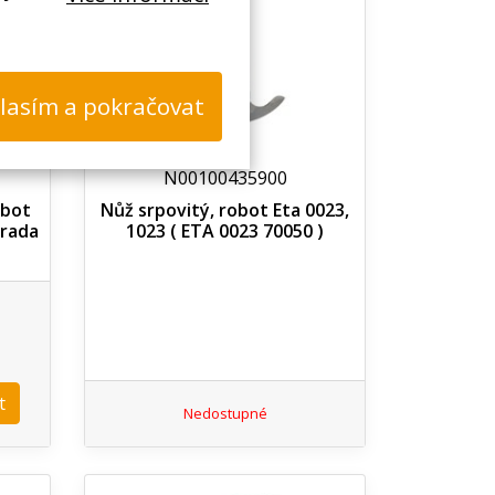
lasím a pokračovat
N00100435900
obot
Nůž srpovitý, robot Eta 0023,
hrada
1023 ( ETA 0023 70050 )
t
Nedostupné