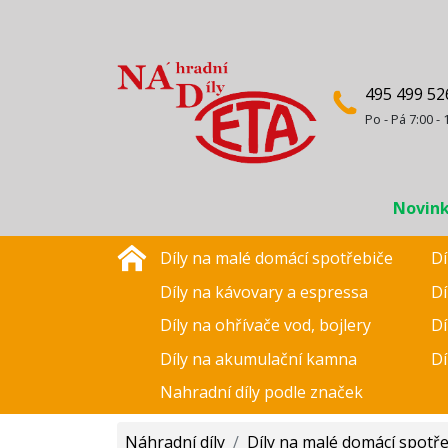
495 499 52
Po - Pá 7:00 - 
Novin
Díly na malé domácí spotřebiče
Dí
Díly na kávovary a espressa
Dí
Díly na ohřívače vod, bojlery
Dí
Díly na akumulační kamna
Dí
Nahradní díly podle značek
Náhradní díly
/
Díly na malé domácí spotř