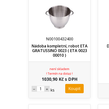
N00100432400
Nádoba kompletní, robot ETA
D
GRATUSSINO 0023 ( ETA 0023
00010 )
není skladem
! Termín na dotaz !
1030,90 Kč s DPH
Koupit
ks