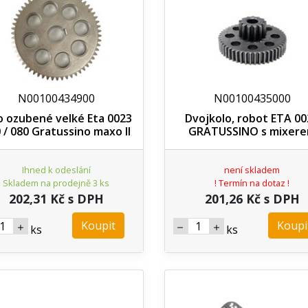
N00100434900
N00100435000
o ozubené velké Eta 0023
Dvojkolo, robot ETA 00
 / 080 Gratussino maxo II
GRATUSSINO s mixer
Ihned k odeslání
není skladem
Skladem na prodejně 3 ks
! Termín na dotaz !
202,31 Kč s DPH
201,26 Kč s DPH
Koupit
Koupi
ks
ks