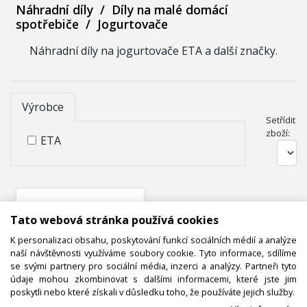
Náhradní díly
/
Díly na malé domácí
spotřebiče
/
Jogurtovače
Náhradní díly na jogurtovače ETA a další značky.
Výrobce
Setřídit
zboží:
ETA
Tato webová stránka používá cookies
K personalizaci obsahu, poskytování funkcí sociálních médií a analýze
naší návštěvnosti využíváme soubory cookie. Tyto informace, sdílíme
se svými partnery pro sociální média, inzerci a analýzy. Partneři tyto
údaje mohou zkombinovat s dalšími informacemi, které jste jim
N00100527900
poskytli nebo které získali v důsledku toho, že používáte jejich služby.
Kryt horní s