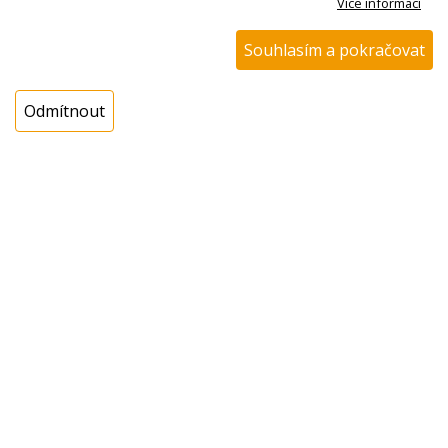
Více informací
potiskem, jogurtovač
Eta 0153 03000
Souhlasím a pokračovat
Nedostupné
Odmítnout
Položek na stránce:
10
15
20
1
KONTAKTUJTE NÁS
Potřebujete pomoc s objednávkou nebo
chcete ověřit dostupnost produktů?