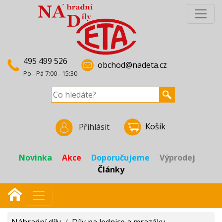
495 499 526
obchod@nadeta.cz
Po - Pá 7:00 - 15:30
Košík
Přihlásit
Novinka
Akce
Doporučujeme
Výprodej
Články
Náhradní díly
/
Díly na lednice a mrazáky