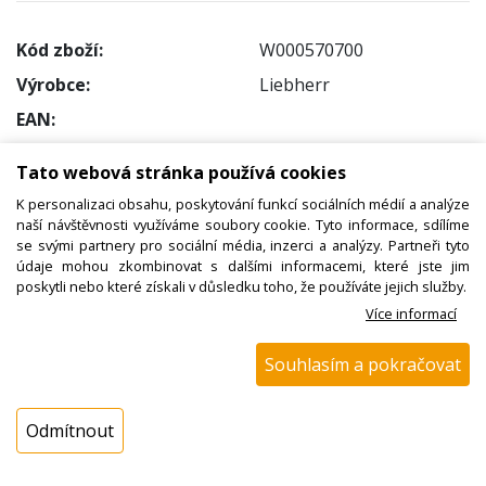
Kód zboží:
W000570700
Výrobce:
Liebherr
EAN:
Katalogové číslo:
Tato webová stránka používá cookies
Dostupnost:
K personalizaci obsahu, poskytování funkcí sociálních médií a analýze
Sklad NADETA:
není skladem
naší návštěvnosti využíváme soubory cookie. Tyto informace, sdílíme
se svými partnery pro sociální média, inzerci a analýzy. Partneři tyto
k dispozici do 48 hod
údaje mohou zkombinovat s dalšími informacemi, které jste jim
Externí sklad:
k dispozici 2 ks
poskytli nebo které získali v důsledku toho, že používáte jejich služby.
Více informací
Cena s DPH:
Souhlasím a pokračovat
2395,80 Kč
Cena bez DPH:
1980,00 Kč
Odmítnout