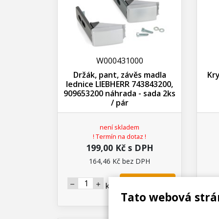
W000431000
Držák, pant, závěs madla
Kry
lednice LIEBHERR 743843200,
909653200 náhrada - sada 2ks
/ pár
není skladem
! Termín na dotaz !
199,00 Kč s DPH
164,46 Kč bez DPH
Koupit
ks
Tato webová strá