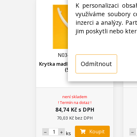
K personalizaci obsa
využíváme soubory co
inzerci a analýzy. Pa
jim poskytli nebo kter
N03400302200
Odmítnout
Krytka madla, lednice Gorenje
K
(540979)
není skladem
! Termín na dotaz !
84,74 Kč s DPH
70,03 Kč bez DPH
Koupit
ks