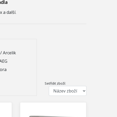
adla
 a další.
/ Arcelik
 AEG
Mora
Setřídit zboží: