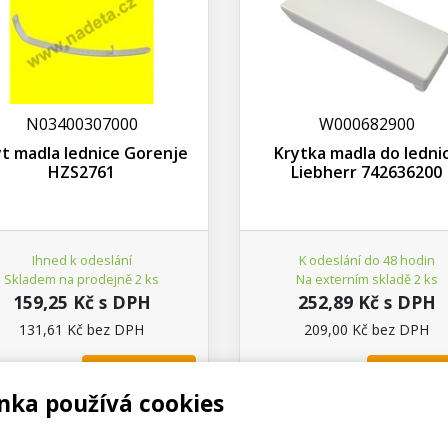
N03400307000
W000682900
t madla lednice Gorenje
Krytka madla do ledni
HZS2761
Liebherr 742636200
Ihned k odeslání
K odeslání do 48 hodin
Skladem na prodejně 2 ks
Na externím skladě 2 ks
159,25 Kč s DPH
252,89 Kč s DPH
131,61 Kč bez DPH
209,00 Kč bez DPH
Koupit
Koup
ks
ks
nka používá cookies