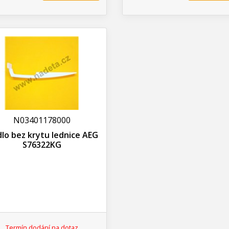
N03401178000
lo bez krytu lednice AEG
S76322KG
Termín dodání na dotaz