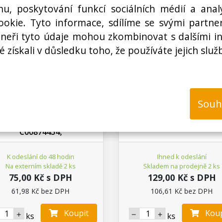
hu, poskytování funkcí sociálních médií a anal
okie. Tyto informace, sdílíme se svými partner
rtneři tyto údaje mohou zkombinovat s dalšími i
é získali v důsledku toho, že používáte jejich služ
W004900300
N03401177200
Souh
rytka otvoru pro madla
Krytka šroubu madla led
lednice Beko / Arcelik /
Electrolux
Grundig 4866690100,
C00874454,
K odeslání do 48 hodin
Ihned k odeslání
Na externím skladě 2 ks
Skladem na prodejně 2 ks
75,00 Kč s DPH
129,00 Kč s DPH
61,98 Kč bez DPH
106,61 Kč bez DPH
Koupit
Koup
ks
ks