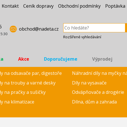
Kontakt
Ceník dopravy
Obchodní podmínky
Poptávka
6
obchod@nadeta.cz
15:30
Rozšířené vyhledávání
ka
Akce
Doporučujeme
Výprodej
ly na odsavače par, digestoře
Náhradní díly na myčky n
ly na trouby a varné desky
Díly na vysavače
ly na pračky a sušičky
Odvápňovače a drogérie
ly na klimatizace
Dílna, dům a zahrada