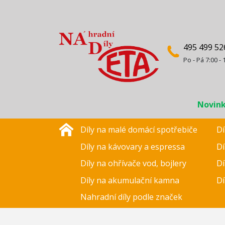
495 499 52
Po - Pá 7:00 - 
Novin
Díly na malé domácí spotřebiče
Dí
Díly na kávovary a espressa
Dí
Díly na ohřívače vod, bojlery
Dí
Díly na akumulační kamna
Dí
Nahradní díly podle značek