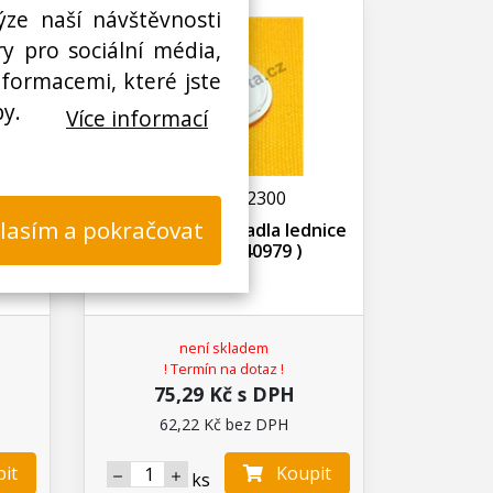
ýze naší návštěvnosti
y pro sociální média,
nformacemi, které jste
by.
Více informací
N03400302300
lasím a pokračovat
nice
Krytka štoubu madla lednice
Gorenje ( 540979 )
není skladem
! Termín na dotaz !
75,29 Kč s DPH
62,22 Kč bez DPH
it
Koupit
ks