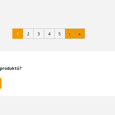
1
2
3
4
5
›
»
 produktů?