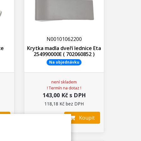
N00101062200
ce
Krytka madla dveří lednice Eta
254990000E ( 702060852 )
Na objednávku
není skladem
! Termín na dotaz !
143,00 Kč s DPH
118,18 Kč bez DPH
it
Koupit
ks