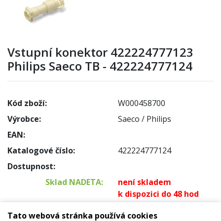
Vstupní konektor 422224777123
Philips Saeco TB - 422224777124
Kód zboží:
W000458700
Výrobce:
Saeco / Philips
EAN:
Katalogové číslo:
422224777124
Dostupnost:
Sklad NADETA:
není skladem
k dispozici do 48 hod
Externí sklad:
k dispozici 23 ks
Tato webová stránka používá cookies