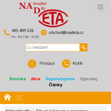
495 499 526
obchod@nadeta.cz
Po - Pá 7:00 - 15:30
Košík
Přihlásit
Novinka
Akce
Doporučujeme
Výprodej
Články
Náhradní díly
/
Díly na kávovary a espressa