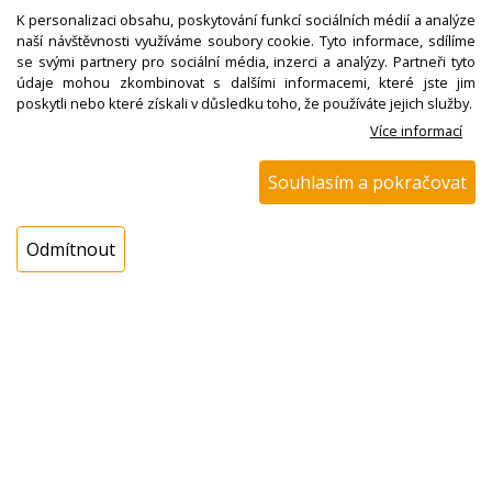
K personalizaci obsahu, poskytování funkcí sociálních médií a analýze
Cena s DPH:
naší návštěvnosti využíváme soubory cookie. Tyto informace, sdílíme
se svými partnery pro sociální média, inzerci a analýzy. Partneři tyto
128,01 Kč
údaje mohou zkombinovat s dalšími informacemi, které jste jim
Cena bez DPH:
poskytli nebo které získali v důsledku toho, že používáte jejich služby.
105,79 Kč
Více informací
Souhlasím a pokračovat
Koupit
ks
Odmítnout
Dotaz na zboží
Popis