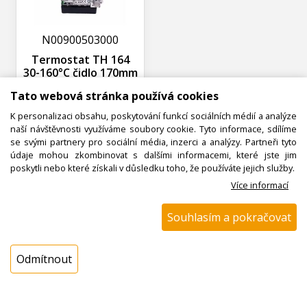
N00900503000
Termostat TH 164
30-160°C čidlo 170mm
Tato webová stránka používá cookies
Ihned k odeslání
K personalizaci obsahu, poskytování funkcí sociálních médií a analýze
Skladem na prodejně 3 ks
naší návštěvnosti využíváme soubory cookie. Tyto informace, sdílíme
1315,33 Kč s DPH
se svými partnery pro sociální média, inzerci a analýzy. Partneři tyto
1087,05 Kč bez DPH
údaje mohou zkombinovat s dalšími informacemi, které jste jim
poskytli nebo které získali v důsledku toho, že používáte jejich služby.
Více informací
ks
Koupit
Souhlasím a pokračovat
Odmítnout