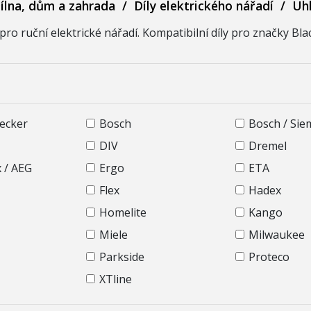
ílna, dům a zahrada
/
Díly elektrického nářadí
/
Uhl
ro ruční elektrické nářadí. Kompatibilní díly pro značky Blac
Decker
Bosch
Bosch / Si
DIV
Dremel
x / AEG
Ergo
ETA
Flex
Hadex
Homelite
Kango
Miele
Milwaukee
Parkside
Proteco
XTline