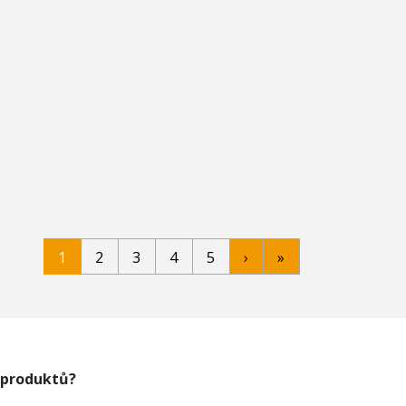
1
2
3
4
5
›
»
 produktů?