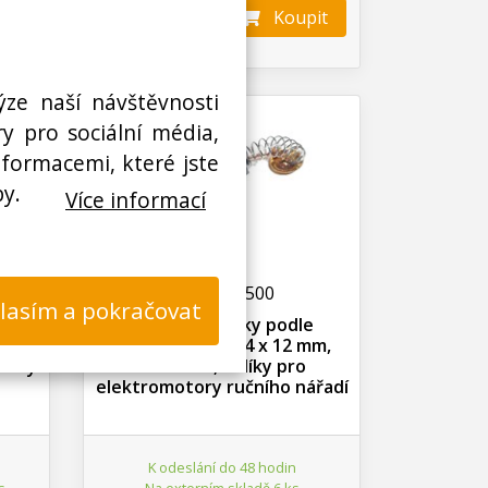
it
Koupit
ks
ýze naší návštěvnosti
y pro sociální média,
nformacemi, které jste
by.
Více informací
W001574500
lasím a pokračovat
e
Náhradní uhlíky podle
ada
rozměrů 6.4 x 7.4 x 12 mm,
otory
sada 2 ks, uhlíky pro
elektromotory ručního nářadí
K odeslání do 48 hodin
s
Na externím skladě 6 ks