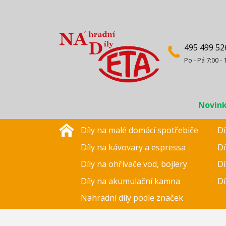
495 499 52
Po - Pá 7:00 - 
Novin
Díly na malé domácí spotřebiče
Dí
Díly na kávovary a espressa
Dí
Díly na ohřívače vod, bojlery
Dí
Díly na akumulační kamna
Dí
Nahradní díly podle značek