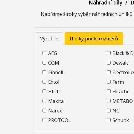
Náhradní díly
/
D
Nabízíme široký výběr náhradních uhlíků p
Výrobce
Uhlíky podle rozměrů
AEG
Black & 
COM
Dewalt
Einhell
Electrolu
Extol
Ferm
HILTI
Hitachi
Makita
METABO
Narex
NC
PROTOOL
Schunk