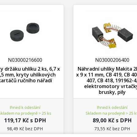
N03000216600
N03000206400
y držáku uhlíku 2 ks, 6,7 x
Náhradní uhlíky Makita 2k
,5 mm, kryty uhlíkových
x 9 x 11 mm, CB 419, CB 40
kartáčů ručního nářadí
407, CB 418, 191962-4
elektromotory vrtačk
brusky, pily
Ihned k odeslání
Ihned k odeslání
Skladem na prodejně > 25 ks
Skladem na prodejně > 25 k
119,17 Kč s DPH
89,00 Kč s DPH
98,49 Kč bez DPH
73,55 Kč bez DPH