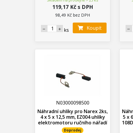
119,17 Kč s DPH
98,49 Kč bez DPH
Koupit
ks
N03000098500
Náhradní uhlíky pro Narex 2ks,
Náhr
4 x 5 x 12,5 mm, EZ004 uhlíky
5 x 
elektromotoru ručního nářadí
108D
Doprodej