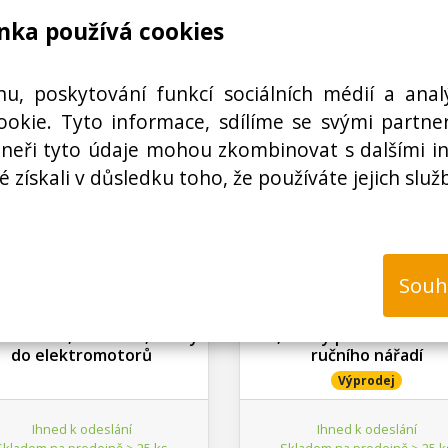
Koupit
Koup
ks
ks
nka používá cookies
hu, poskytování funkcí sociálních médií a anal
okie. Tyto informace, sdílíme se svými partner
rtneři tyto údaje mohou zkombinovat s dalšími i
é získali v důsledku toho, že používáte jejich služ
N03000212300
N03000095800
Souh
radní uhlíky Makita 6.9 x
Náhradní uhlíky podl
0.8 x 10.8 mm, sada 2ks,
rozměrů 3 x 4 x 10mm, s
ta CB441, 194435-6, uhlíky
2ks, uhlíky pro elektrom
do elektromotorů
ručního nářadí
Výprodej
Ihned k odeslání
Ihned k odeslání
Skladem na prodejně > 25 ks
Skladem na prodejně > 25 k