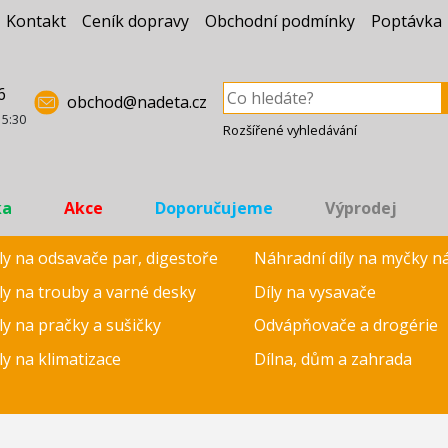
Kontakt
Ceník dopravy
Obchodní podmínky
Poptávka
6
obchod@nadeta.cz
15:30
Rozšířené vyhledávání
ka
Akce
Doporučujeme
Výprodej
ly na odsavače par, digestoře
Náhradní díly na myčky n
ly na trouby a varné desky
Díly na vysavače
ly na pračky a sušičky
Odvápňovače a drogérie
ly na klimatizace
Dílna, dům a zahrada