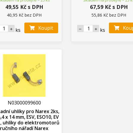
49,55 Kč s DPH
67,59 Kč s DPH
40,95 Kč bez DPH
55,86 Kč bez DPH
Koupit
Koup
ks
ks
N03000099600
adní uhlíky pro Narex 2ks,
6,4 x 14 mm, ESV, ESO10, EV
, uhlíky do elektromotorů
ručního nářadí Narex