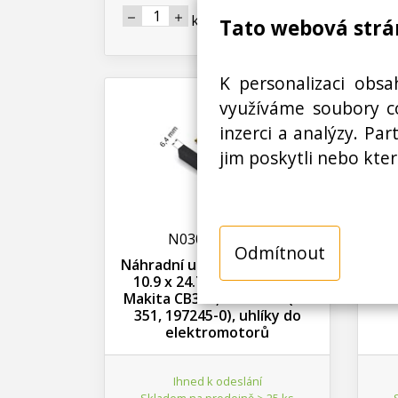
Koupit
ks
Tato webová strá
K personalizaci obsa
využíváme soubory co
inzerci a analýzy. Pa
jim poskytli nebo kter
N03000209000
Odmítnout
Náhradní uhlíky Makita 6.4 x
Náh
10.9 x 24.7 mm, sada 2ks,
1
Makita CB350, 194160-9 (CB
Maki
351, 197245-0), uhlíky do
elektromotorů
Ihned k odeslání
Skladem na prodejně > 25 ks