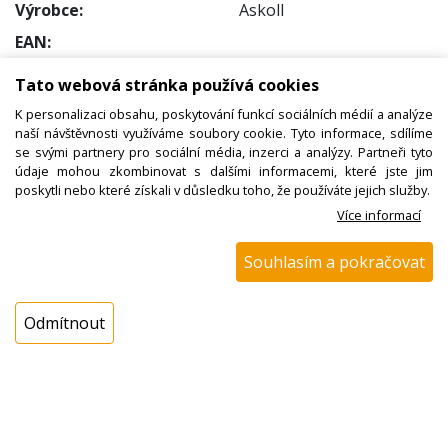
Výrobce:
Askoll
EAN:
Katalogové číslo:
Tato webová stránka používá cookies
Dostupnost:
K personalizaci obsahu, poskytování funkcí sociálních médií a analýze
naší návštěvnosti využíváme soubory cookie. Tyto informace, sdílíme
Sklad NADETA:
není skladem
se svými partnery pro sociální média, inzerci a analýzy. Partneři tyto
k dispozici do 48 hod
údaje mohou zkombinovat s dalšími informacemi, které jste jim
poskytli nebo které získali v důsledku toho, že používáte jejich služby.
Externí sklad:
k dispozici 1 ks
Více informací
Cena s DPH:
Souhlasím a pokračovat
349,00 Kč
Cena bez DPH:
Odmítnout
288,43 Kč
Koupit
ks