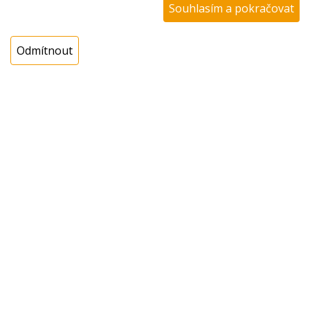
Katalogové číslo:
Souhlasím a pokračovat
Dostupnost:
Sklad NADETA:
není skladem
Odmítnout
k dispozici do 48 hod
Externí sklad:
k dispozici 1 ks
Cena s DPH:
899,01 Kč
Cena bez DPH:
742,98 Kč
Koupit
ks
Dotaz na zboží