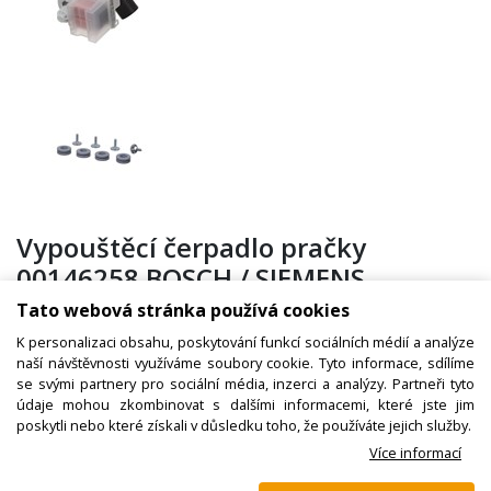
Vypouštěcí čerpadlo pračky
00146258 BOSCH / SIEMENS,
originál
Tato webová stránka používá cookies
K personalizaci obsahu, poskytování funkcí sociálních médií a analýze
naší návštěvnosti využíváme soubory cookie. Tyto informace, sdílíme
se svými partnery pro sociální média, inzerci a analýzy. Partneři tyto
Kód zboží:
W000767000
údaje mohou zkombinovat s dalšími informacemi, které jste jim
Výrobce:
Bosch / Siemens
poskytli nebo které získali v důsledku toho, že používáte jejich služby.
Více informací
EAN: