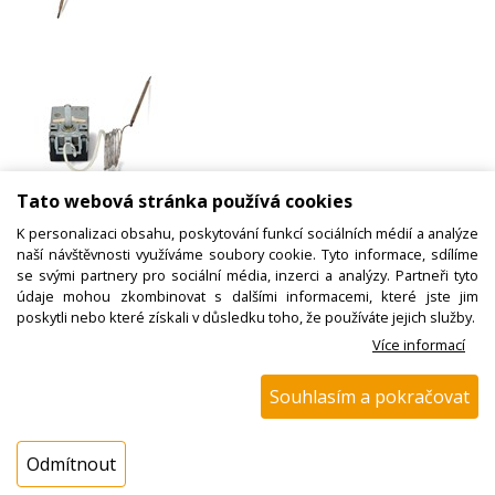
Tato webová stránka používá cookies
K personalizaci obsahu, poskytování funkcí sociálních médií a analýze
naší návštěvnosti využíváme soubory cookie. Tyto informace, sdílíme
se svými partnery pro sociální média, inzerci a analýzy. Partneři tyto
údaje mohou zkombinovat s dalšími informacemi, které jste jim
poskytli nebo které získali v důsledku toho, že používáte jejich služby.
Více informací
Termostat trouby, EIKA 50-290
Souhlasím a pokračovat
TSST-108, 8032828 AMICA, náhrada
Odmítnout