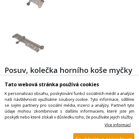
Posuv, kolečka horního koše myčky
levé 1751440300 BEKO, originál
Tato webová stránka používá cookies
K personalizaci obsahu, poskytování funkcí sociálních médií a analýze
naší návštěvnosti využíváme soubory cookie. Tyto informace, sdílíme
Kód zboží:
W000736300
se svými partnery pro sociální média, inzerci a analýzy. Partneři tyto
údaje mohou zkombinovat s dalšími informacemi, které jste jim
Výrobce:
Beko / Grundig / Arcelik
poskytli nebo které získali v důsledku toho, že používáte jejich služby.
EAN:
8053190554435
Více informací
Katalogové číslo: